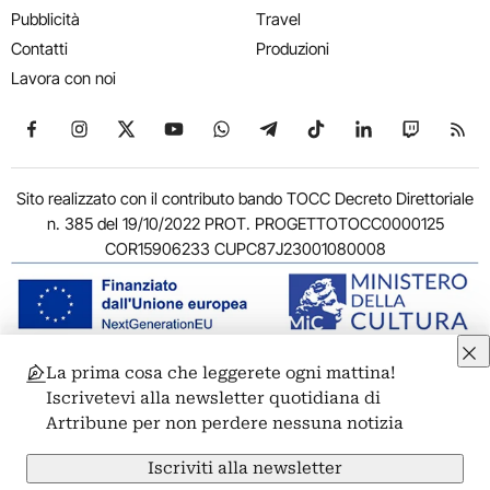
Pubblicità
Travel
Contatti
Produzioni
Lavora con noi
Seguici su Facebook
Seguici su Instagram
Seguici su X
Seguici su YouTube
Seguici su WhatsApp
Seguici su Telegram
Seguici su TikTok
Seguici su Link
Seguici su
Segui
Sito realizzato con il contributo bando TOCC Decreto Direttoriale
n. 385 del 19/10/2022 PROT. PROGETTOTOCC0000125
COR15906233 CUPC87J23001080008
La prima cosa che leggerete ogni mattina!
© 2011-2026 ARTRIBUNE srl – Corso Vittorio Emanuele II, 287 –
Iscrivetevi alla newsletter quotidiana di
00186 Roma - P.I. 11381581005
Artribune per non perdere nessuna notizia
Privacy: Responsabile della protezione dei dati personali
ARTRIBUNE srl – Corso Vittorio Emanuele II, 287 – 00186 Roma
Iscriviti alla newsletter
Termini e condizioni
Privacy Policy
Cookie Policy
Credits