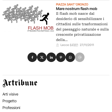
PIAZZA SANT'ORONZO
Mare nostrum flash mob
Il flash mob nasce dal
desiderio di sensibilizzare i
cittadini sulle trasformazioni
del paesaggio naturale e sulla
crescente privatizzazione
della…
Lecce (LE)
27/11/2011
Condividi su Facebook
Condividi su X
Condividi su LinkedIn
Condividi su Pinterest
Condividi su WhatsApp
Condividi su Email
Artribune
Arti visive
Progetto
Professioni