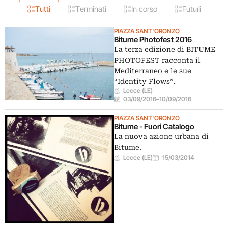
Tutti
Terminati
In corso
Futuri
PIAZZA SANT'ORONZO
Bitume Photofest 2016
La terza edizione di BITUME
PHOTOFEST racconta il
Mediterraneo e le sue
“Identity Flows”.
Lecce (LE)
03/09/2016
–
10/09/2016
PIAZZA SANT'ORONZO
Bitume - Fuori Catalogo
La nuova azione urbana di
Bitume.
Lecce (LE)
15/03/2014