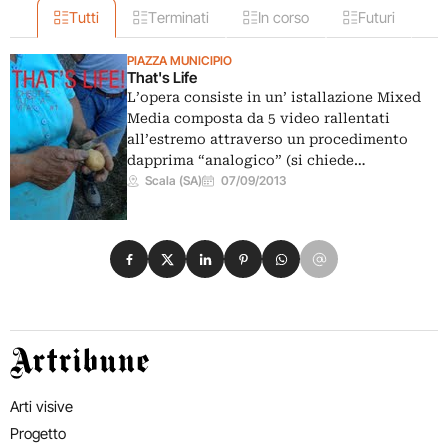
Tutti
Terminati
In corso
Futuri
PIAZZA MUNICIPIO
That's Life
L’opera consiste in un’ istallazione Mixed
Media composta da 5 video rallentati
all’estremo attraverso un procedimento
dapprima “analogico” (si chiede…
Scala (SA)
07/09/2013
Condividi su Facebook
Condividi su X
Condividi su LinkedIn
Condividi su Pinterest
Condividi su WhatsApp
Condividi su Email
Artribune
Arti visive
Progetto