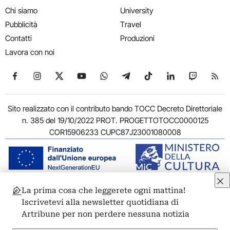
Chi siamo
University
Pubblicità
Travel
Contatti
Produzioni
Lavora con noi
Seguici su Facebook
Seguici su Instagram
Seguici su X
Seguici su YouTube
Seguici su WhatsApp
Seguici su Telegram
Seguici su TikTok
Seguici su Link
Seguici su
Segui
Sito realizzato con il contributo bando TOCC Decreto Direttoriale
n. 385 del 19/10/2022 PROT. PROGETTOTOCC0000125
COR15906233 CUPC87J23001080008
La prima cosa che leggerete ogni mattina!
© 2011-2026 ARTRIBUNE srl – Corso Vittorio Emanuele II, 287 –
Iscrivetevi alla newsletter quotidiana di
00186 Roma - P.I. 11381581005
Artribune per non perdere nessuna notizia
Privacy: Responsabile della protezione dei dati personali
ARTRIBUNE srl – Corso Vittorio Emanuele II, 287 – 00186 Roma