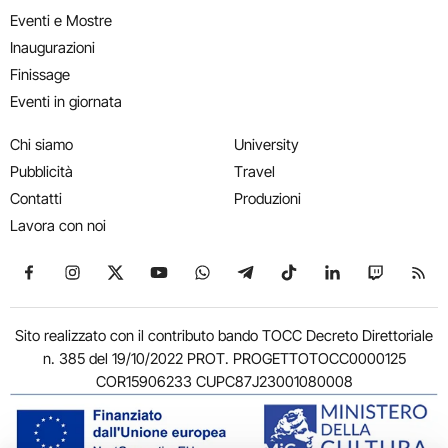
Eventi e Mostre
Inaugurazioni
Finissage
Eventi in giornata
Chi siamo
University
Pubblicità
Travel
Contatti
Produzioni
Lavora con noi
Seguici su Facebook
Seguici su Instagram
Seguici su X
Seguici su YouTube
Seguici su WhatsApp
Seguici su Telegram
Seguici su TikTok
Seguici su Link
Seguici su
Segui
Sito realizzato con il contributo bando TOCC Decreto Direttoriale
n. 385 del 19/10/2022 PROT. PROGETTOTOCC0000125
COR15906233 CUPC87J23001080008