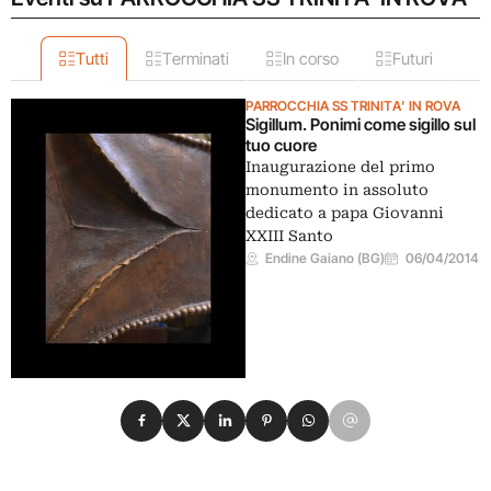
Tutti
Terminati
In corso
Futuri
PARROCCHIA SS TRINITA' IN ROVA
Sigillum. Ponimi come sigillo sul
tuo cuore
Inaugurazione del primo
monumento in assoluto
dedicato a papa Giovanni
XXIII Santo
Endine Gaiano (BG)
06/04/2014
Condividi su Facebook
Condividi su X
Condividi su LinkedIn
Condividi su Pinterest
Condividi su WhatsApp
Condividi su Email