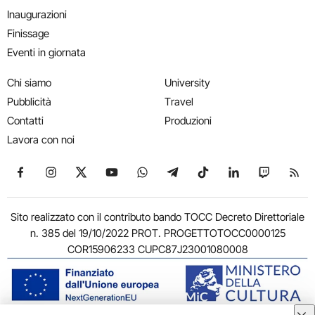
Inaugurazioni
Finissage
Eventi in giornata
Chi siamo
University
Pubblicità
Travel
Contatti
Produzioni
Lavora con noi
Seguici su Facebook
Seguici su Instagram
Seguici su X
Seguici su YouTube
Seguici su WhatsApp
Seguici su Telegram
Seguici su TikTok
Seguici su Link
Seguici su
Segui
Sito realizzato con il contributo bando TOCC Decreto Direttoriale
n. 385 del 19/10/2022 PROT. PROGETTOTOCC0000125
COR15906233 CUPC87J23001080008