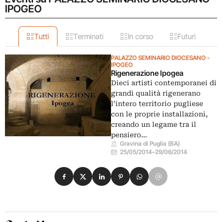
IPOGEO
Tutti
Terminati
In corso
Futuri
PALAZZO SEMINARIO DIOCESANO -
IPOGEO
Rigenerazione Ipogea
Dieci artisti contemporanei di
grandi qualità rigenerano
l’intero territorio pugliese
con le proprie installazioni,
creando un legame tra il
pensiero…
Gravina di Puglia (BA)
25/05/2014
–
29/06/2014
Condividi su Facebook
Condividi su X
Condividi su LinkedIn
Condividi su Pinterest
Condividi su WhatsApp
Condividi su Email