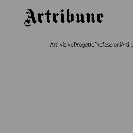
Artribune
Arti visive
Progetto
Professioni
Arti 