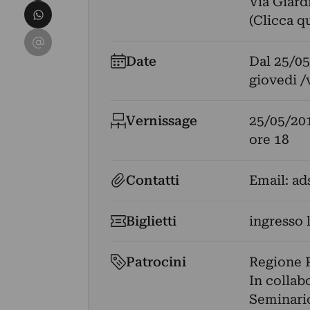
Via Giardi
Condividi su WhatsApp
(Clicca q
Condividi su Email
Date
Dal
25/05
giovedi /
Vernissage
25/05/20
ore 18
Contatti
Email:
ad
Biglietti
ingresso 
Patrocini
Regione P
In collab
Seminario