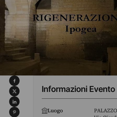
Condividi su Facebook
Informazioni Evento
Condividi su X
Condividi su LinkedIn
Condividi su Pinterest
Luogo
PALAZZO