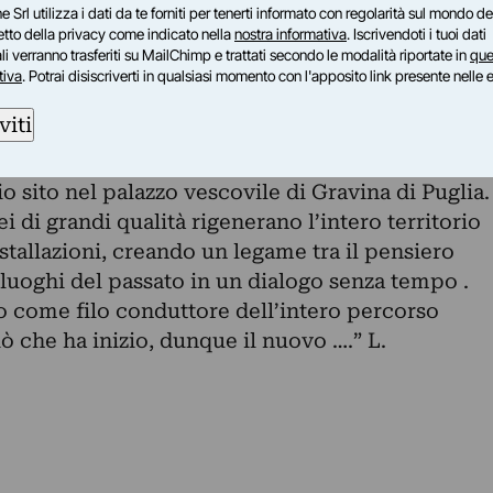
18,30 –21,30 sabato /domenica 18,30 –22
e Srl utilizza i dati da te forniti per tenerti informato con regolarità sul mondo del
petto della privacy come indicato nella
nostra informativa
. Iscrivendoti i tuoi dati
o itinere, articolato nei diversi contenitori
i verranno trasferiti su MailChimp e trattati secondo le modalità riportate in
que
ero territorio regionale “Rigenerazione ipogea” .
tiva
. Potrai disiscriverti in qualsiasi momento con l'apposito link presente nelle 
to allo scopo di interagire tra pensiero e
viti
on le tracce essenziali del passato, vede in
o che in tal senso esalta ed amplifica tale
o sito nel palazzo vescovile di Gravina di Puglia.
 di grandi qualità rigenerano l’intero territorio
stallazioni, creando un legame tra il pensiero
 luoghi del passato in un dialogo senza tempo .
o come filo conduttore dell’intero percorso
ò che ha inizio, dunque il nuovo ….” L.