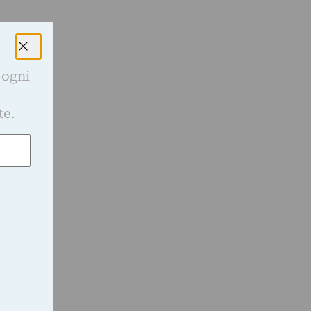
 ogni
e
te.