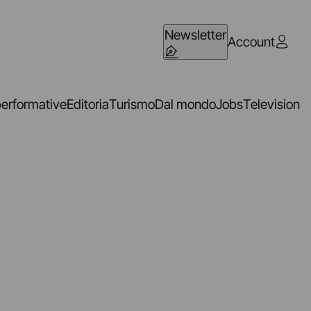
Newsletter
Account
performative
Editoria
Turismo
Dal mondo
Jobs
Television