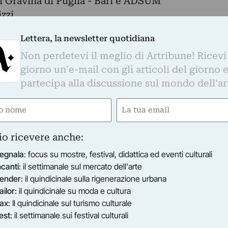
 Gravina di Puglia - Bari e ADSUM
zzi.
atera
Lettera, la newsletter quotidiana
 , Loredana Cacucciolo , Pietro De Scisciolo ,
Non perdetevi il meglio di Artribune! Ricevi
co Mancini, Mauro Antonio Mezzina, Giovanni
giorno un'e-mail con gli articoli del giorno 
, Francesco Sannicandro, Franco Tullo.
partecipa alla discussione sul mondo dell'ar
cciolo e Marisa D’Agostino
aggio ore 18,00
e
Email
cciolo artista; Prof.ssa Marisa D’Agostino
gatorio)
(Obbligatorio)
ondazione Ettore Pomarici Santomasi; Mons.
io ricevere anche:
o di Altamura Gravina e Acquaviva delle Fonti;
tore del Seminario Diocesano; Dott. Alesio
egnala
: focus su mostre, festival, didattica ed eventi culturali
 di Puglia; Prof.ssa Laura Marchetti Assessore
ncanti
: il settimanale sul mercato dell'arte
ender
: il quindicinale sulla rigenerazione urbana
lia.
ailor
: il quindicinale su moda e cultura
iocesano - Ipoeo - Via Giardini 18 - Gravina di
ax
: Il quindicinale sul turismo culturale
est
: il settimanale sui festival culturali
l 29 Giugno 2014