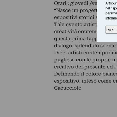
Orari : giovedi /venerdi 
Artribun
nel ris
“Nasce un progetto artistic
personal
espositivi storici sull’int
informa
Tale evento artistico, volu
Iscri
creatività contemporanea c
questa prima tappa un luog
dialogo, splendido scenari
Dieci artisti contemporanei
pugliese con le proprie in
creativo del presente ed i
Definendo il colore bianc
espositivo, inteso come ci
Cacucciolo