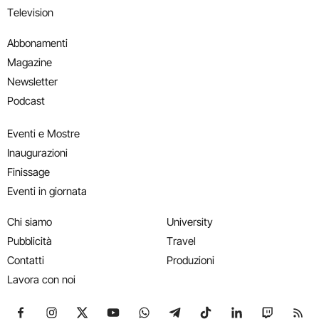
Television
Abbonamenti
Magazine
Newsletter
Podcast
Eventi e Mostre
Inaugurazioni
Finissage
Eventi in giornata
Chi siamo
University
Pubblicità
Travel
Contatti
Produzioni
Lavora con noi
Seguici su Facebook
Seguici su Instagram
Seguici su X
Seguici su YouTube
Seguici su WhatsApp
Seguici su Telegram
Seguici su TikTok
Seguici su Link
Seguici su
Segui