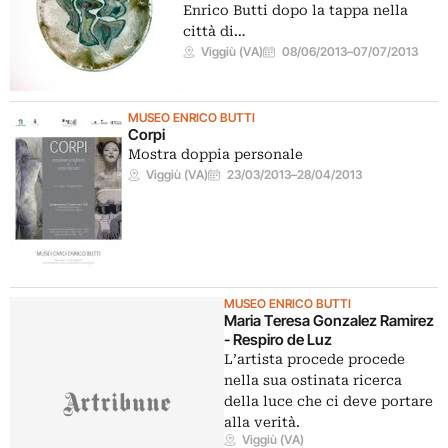
Enrico Butti dopo la tappa nella
città di…
Viggiù (VA)
08/06/2013
–
07/07/2013
MUSEO ENRICO BUTTI
Corpi
Mostra doppia personale
Viggiù (VA)
23/03/2013
–
28/04/2013
MUSEO ENRICO BUTTI
Maria Teresa Gonzalez Ramirez
- Respiro de Luz
L’artista procede procede
nella sua ostinata ricerca
della luce che ci deve portare
alla verità.
Viggiù (VA)