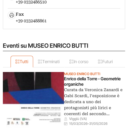
+39 0332486510
Fax
+39 0332488861
Eventi su MUSEO ENRICO BUTTI
Tutti
Terminati
In corso
Futuri
MUSEO ENRICO BUTTI
Enrico della Torre - Geometrie
organiche
Curata da Veronica Zanardi e
Gabi Scardi, l’esposizione è
dedicata a uno dei
protagonisti più lirici e
coerenti del secondo…
Viggiù (VA)
15/03/2026
–
31/05/2026