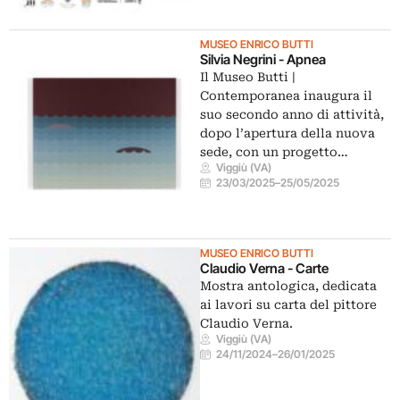
MUSEO ENRICO BUTTI
Silvia Negrini - Apnea
Il Museo Butti |
Contemporanea inaugura il
suo secondo anno di attività,
dopo l’apertura della nuova
sede, con un progetto…
Viggiù (VA)
23/03/2025
–
25/05/2025
MUSEO ENRICO BUTTI
Claudio Verna - Carte
Mostra antologica, dedicata
ai lavori su carta del pittore
Claudio Verna.
Viggiù (VA)
24/11/2024
–
26/01/2025