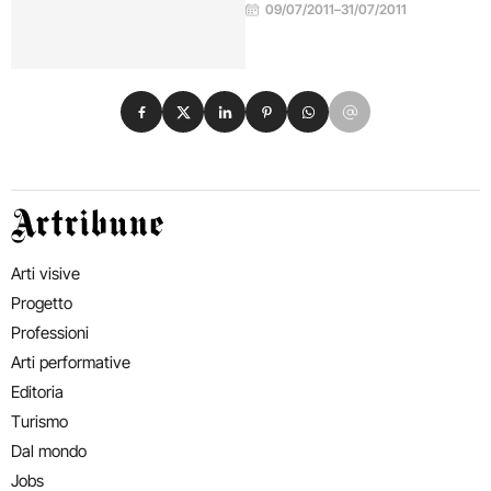
09/07/2011
–
31/07/2011
Condividi su Facebook
Condividi su X
Condividi su LinkedIn
Condividi su Pinterest
Condividi su WhatsApp
Condividi su Email
Artribune
Arti visive
Progetto
Professioni
Arti performative
Editoria
Turismo
Dal mondo
Jobs