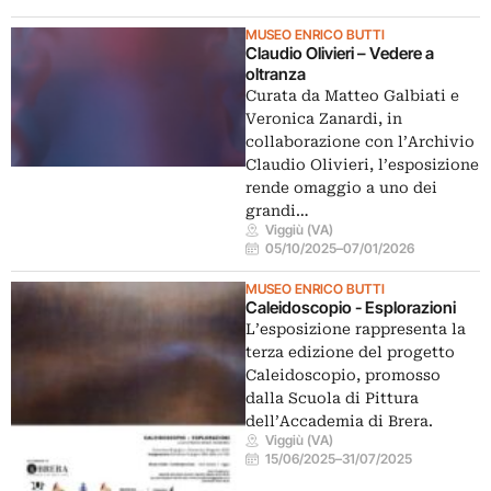
MUSEO ENRICO BUTTI
Claudio Olivieri – Vedere a
oltranza
Curata da Matteo Galbiati e
Veronica Zanardi, in
collaborazione con l’Archivio
Claudio Olivieri, l’esposizione
rende omaggio a uno dei
grandi…
Viggiù (VA)
05/10/2025
–
07/01/2026
MUSEO ENRICO BUTTI
Caleidoscopio - Esplorazioni
L’esposizione rappresenta la
terza edizione del progetto
Caleidoscopio, promosso
dalla Scuola di Pittura
dell’Accademia di Brera.
Viggiù (VA)
15/06/2025
–
31/07/2025