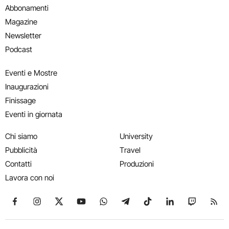
Abbonamenti
Magazine
Newsletter
Podcast
Eventi e Mostre
Inaugurazioni
Finissage
Eventi in giornata
Chi siamo
University
Pubblicità
Travel
Contatti
Produzioni
Lavora con noi
Seguici su Facebook
Seguici su Instagram
Seguici su X
Seguici su YouTube
Seguici su WhatsApp
Seguici su Telegram
Seguici su TikTok
Seguici su Link
Seguici su
Segui