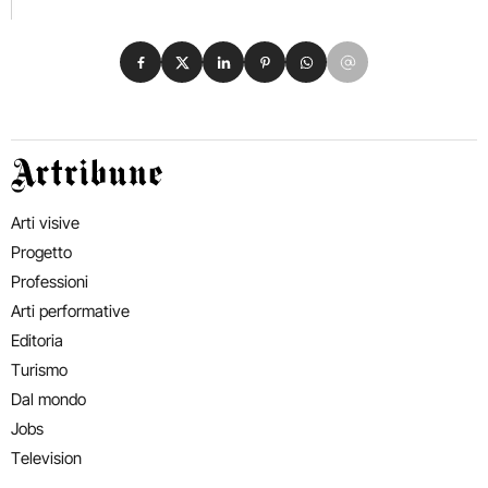
Condividi su Facebook
Condividi su X
Condividi su LinkedIn
Condividi su Pinterest
Condividi su WhatsApp
Condividi su Email
Artribune
Arti visive
Progetto
Professioni
Arti performative
Editoria
Turismo
Dal mondo
Jobs
Television