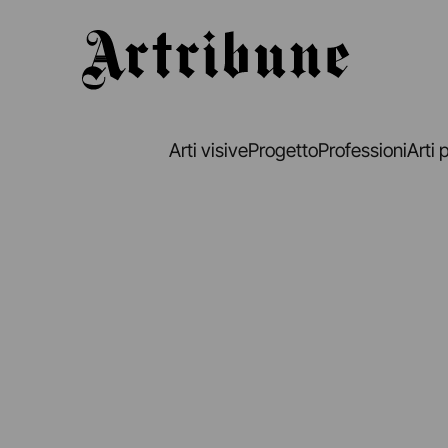
Artribune
Arti visive
Progetto
Professioni
Arti 