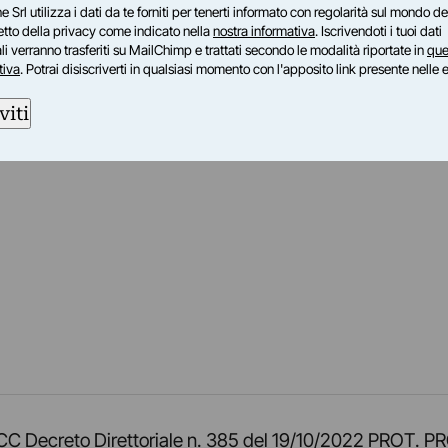
e Srl utilizza i dati da te forniti per tenerti informato con regolarità sul mondo del
petto della privacy come indicato nella
nostra informativa
. Iscrivendoti i tuoi dati
i verranno trasferiti su MailChimp e trattati secondo le modalità riportate in
que
tiva
. Potrai disiscriverti in qualsiasi momento con l'apposito link presente nelle 
viti
am
ok
inkedIn
su Twitch
ci su Rss
o TOCC Decreto Direttoriale n. 385 del 19/10/2022 