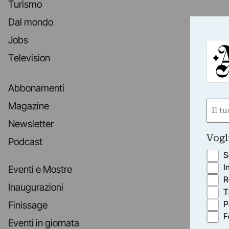
Turismo
Dal mondo
Jobs
Television
Abbonamenti
Nom
Magazine
(Obbli
Newsletter
Nome
Vogl
Podcast
S
I
Eventi e Mostre
R
Inaugurazioni
T
P
Finissage
F
Eventi in giornata