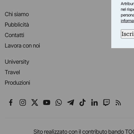
Artribun
nel ris
Chi siamo
personal
informa
Pubblicità
Iscri
Contatti
Lavora con noi
University
Travel
Produzioni
Seguici su Facebook
Seguici su Instagram
Seguici su X
Seguici su YouTube
Seguici su WhatsApp
Seguici su Telegr
Seguici su TikT
Seguici su L
Seguici 
Segui
Sito realizzato con il contributo band