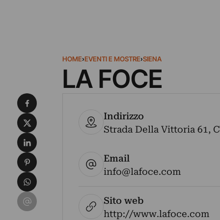
HOME
›
EVENTI E MOSTRE
›
SIENA
LA FOCE
Condividi su Facebook
Indirizzo
Condividi su X
Strada Della Vittoria 61, 
Condividi su LinkedIn
Email
Condividi su Pinterest
info@lafoce.com
Condividi su WhatsApp
Condividi su Email
Sito web
http://www.lafoce.com