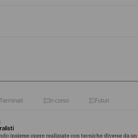
Terminati
In corso
Futuri
E
ralisti
do insieme opere realizzate con tecniche diverse da un