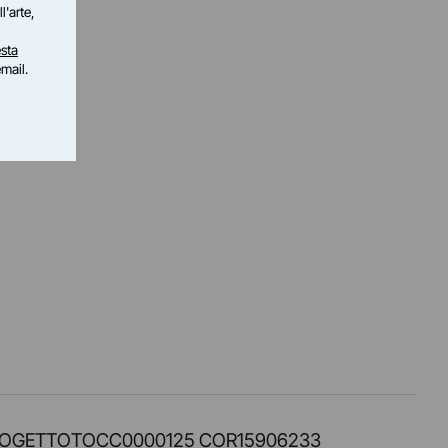
l'arte,
sta
email.
PROT. PROGETTOTOCC0000125 COR15906233