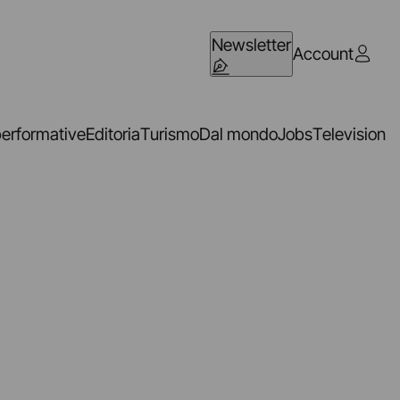
Newsletter
Account
performative
Editoria
Turismo
Dal mondo
Jobs
Television