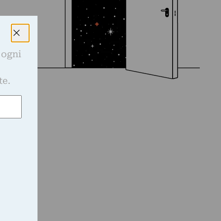
 ogni
e
te.