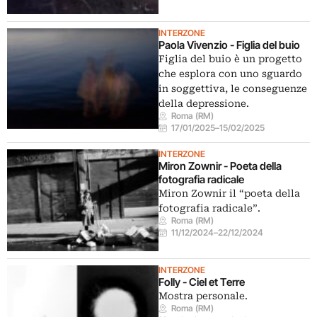
INTERZONE
Paola Vivenzio - Figlia del buio
Figlia del buio è un progetto
che esplora con uno sguardo
in soggettiva, le conseguenze
della depressione.
Roma (RM)
17/01/2025
–
15/02/2025
INTERZONE
Miron Zownir - Poeta della
fotografia radicale
Miron Zownir il “poeta della
fotografia radicale”.
Roma (RM)
11/12/2024
–
22/12/2024
INTERZONE
Folly - Ciel et Terre
Mostra personale.
Roma (RM)