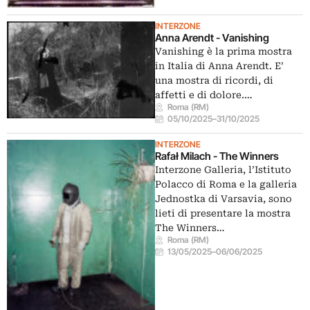
INTERZONE
Anna Arendt - Vanishing
Vanishing è la prima mostra
in Italia di Anna Arendt. E’
una mostra di ricordi, di
affetti e di dolore.…
Roma (RM)
05/10/2025
–
31/10/2025
INTERZONE
Rafał Milach - The Winners
Interzone Galleria, l’Istituto
Polacco di Roma e la galleria
Jednostka di Varsavia, sono
lieti di presentare la mostra
The Winners…
Roma (RM)
13/05/2025
–
06/06/2025