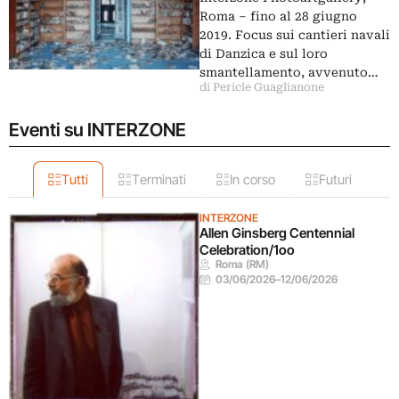
Roma – fino al 28 giugno
2019. Focus sui cantieri navali
di Danzica e sul loro
smantellamento, avvenuto…
di Pericle Guaglianone
Eventi su INTERZONE
Tutti
Terminati
In corso
Futuri
INTERZONE
Allen Ginsberg Centennial
Celebration/1oo
Roma (RM)
03/06/2026
–
12/06/2026