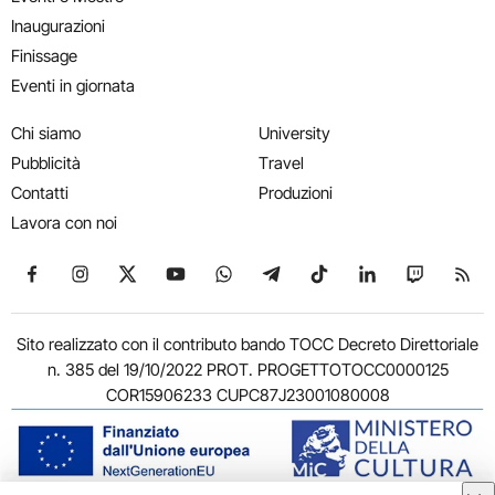
Inaugurazioni
Finissage
Eventi in giornata
Chi siamo
University
Pubblicità
Travel
Contatti
Produzioni
Lavora con noi
Seguici su Facebook
Seguici su Instagram
Seguici su X
Seguici su YouTube
Seguici su WhatsApp
Seguici su Telegram
Seguici su TikTok
Seguici su Link
Seguici su
Segui
Sito realizzato con il contributo bando TOCC Decreto Direttoriale
n. 385 del 19/10/2022 PROT. PROGETTOTOCC0000125
COR15906233 CUPC87J23001080008