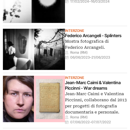
17/02/2024
–
16/03/2024
INTERZONE
Federico Arcangeli - Splinters
Mostra fotografica di
Federico Arcangeli.
Roma (RM)
06/06/2023
–
21/06/2023
INTERZONE
Jean-Marc Caimi & Valentina
Piccinni - War dreams
Jean-Marc Caimi e Valentina
Piccinni, collaborano dal 2013
per progetti di fotografia
documentaria e personale.
Roma (RM)
07/06/2022
–
07/07/2022