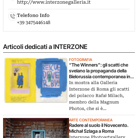
http://www.interzonegalleria.it
Telefono Info
+39 3475446148
Articoli dedicati a INTERZONE
FOTOGRAFIA
“The Winners”: gli scatti che
svelano la propaganda della
Bielorussia contemporanea in
mostra a Roma
In mostra alla Galleria
Interzone di Roma gli scatti
del polacco Rafał Milach,
membro della Magnum
Photos, che si è…
ARTE CONTEMPORANEA
Radere al suolo il Novecento.
Michał Szlaga a Roma
Interzone Photoartgallery,