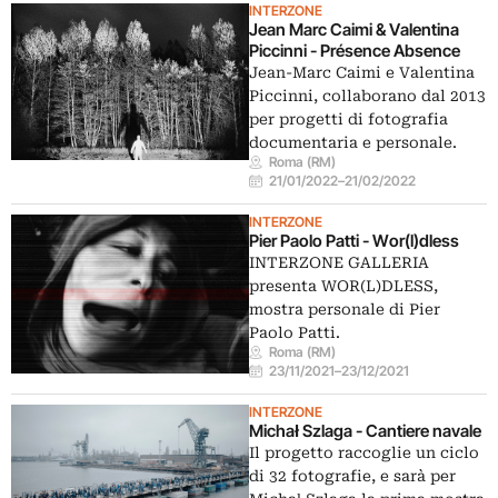
INTERZONE
Jean Marc Caimi & Valentina
Piccinni - Présence Absence
Jean-Marc Caimi e Valentina
Piccinni, collaborano dal 2013
per progetti di fotografia
documentaria e personale.
Roma (RM)
21/01/2022
–
21/02/2022
INTERZONE
Pier Paolo Patti - Wor(l)dless
INTERZONE GALLERIA
presenta WOR(L)DLESS,
mostra personale di Pier
Paolo Patti.
Roma (RM)
23/11/2021
–
23/12/2021
INTERZONE
Michał Szlaga - Cantiere navale
Il progetto raccoglie un ciclo
di 32 fotografie, e sarà per