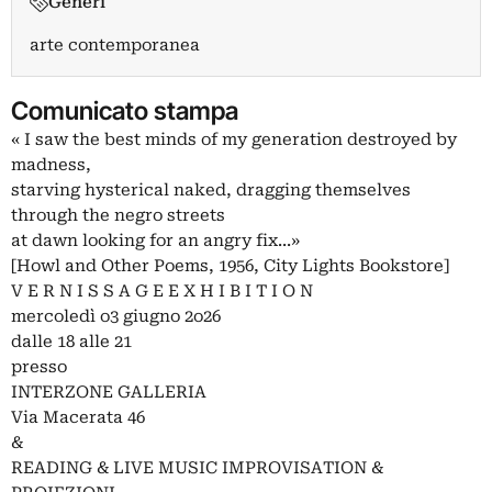
Generi
arte contemporanea
Comunicato stampa
« I saw the best minds of my generation destroyed by
madness,
starving hysterical naked, dragging themselves
through the negro streets
at dawn looking for an angry fix...»
[Howl and Other Poems, 1956, City Lights Bookstore]
V E R N I S S A G E E X H I B I T I O N
mercoledì o3 giugno 2o26
dalle 18 alle 21
presso
INTERZONE GALLERIA
Via Macerata 46
&
READING & LIVE MUSIC IMPROVISATION &