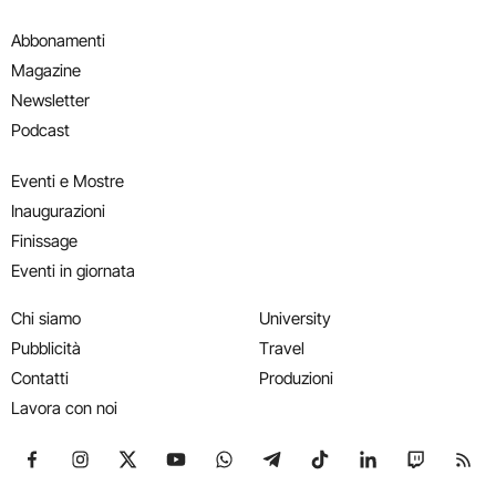
Abbonamenti
Magazine
Newsletter
Podcast
Eventi e Mostre
Inaugurazioni
Finissage
Eventi in giornata
Chi siamo
University
Pubblicità
Travel
Contatti
Produzioni
Lavora con noi
Seguici su Facebook
Seguici su Instagram
Seguici su X
Seguici su YouTube
Seguici su WhatsApp
Seguici su Telegram
Seguici su TikTok
Seguici su Link
Seguici su
Segui