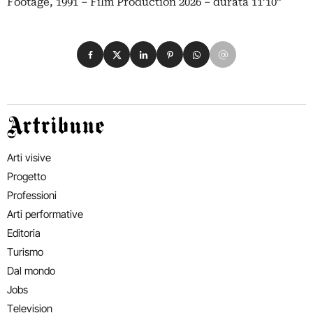
Footage, 1991 – Film Production 2026 – durata 11’10”
Condividi su Facebook
Condividi su X
Condividi su LinkedIn
Condividi su Pinterest
Condividi su WhatsApp
Condividi su Email
Artribune
Arti visive
Progetto
Professioni
Arti performative
Editoria
Turismo
Dal mondo
Jobs
Television