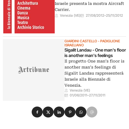
Israele presenta la mostra Aircraft
Carrier.
Venezia (VE)
27/08/2012
–
25/11/2012
GIARDINI CASTELLO - PADIGLIONE
ISRAELIANO
Sigalit Landau - One man's floor
is another man's feelings
Il progetto One man’s floor is
another man’s feelings di
Sigalit Landau rappresenterà
Israele alla Biennale di
Venezia.
Venezia (VE)
01/06/2011
–
27/11/2011
Condividi su Facebook
Condividi su X
Condividi su LinkedIn
Condividi su Pinterest
Condividi su WhatsApp
Condividi su Email