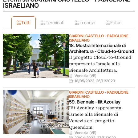
ISRAELIANO
Tutti
Terminati
In corso
Futuri
GIARDINI CASTELLO - PADIGLIONE
ISRAELIANO
18. Mostra Internazionale di
Architettura - Cloud-to-Ground
Il progetto Cloud-to-Ground
rappresenta Israele alla
Biennale Architettura.
Venezia (VE)
18/05/2023
–
26/11/2023
GIARDINI CASTELLO - PADIGLIONE
ISRAELIANO
59. Biennale - Ilit Azoulay
Ilit Azoulay rappresenta
Israele alla Biennale di
Venezia col progetto
Queendom.
Venezia (VE)
23/04/2022
–
27/11/2022