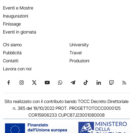
Eventi e Mostre
Inaugurazioni
Finissage
Eventi in giornata
Chi siamo
University
Pubblicità
Travel
Contatti
Produzioni
Lavora con noi
Seguici su Facebook
Seguici su Instagram
Seguici su X
Seguici su YouTube
Seguici su WhatsApp
Seguici su Telegram
Seguici su TikTok
Seguici su Link
Seguici su
Segui
Sito realizzato con il contributo bando TOCC Decreto Direttoriale
n. 385 del 19/10/2022 PROT. PROGETTOTOCC0000125
COR15906233 CUPC87J23001080008