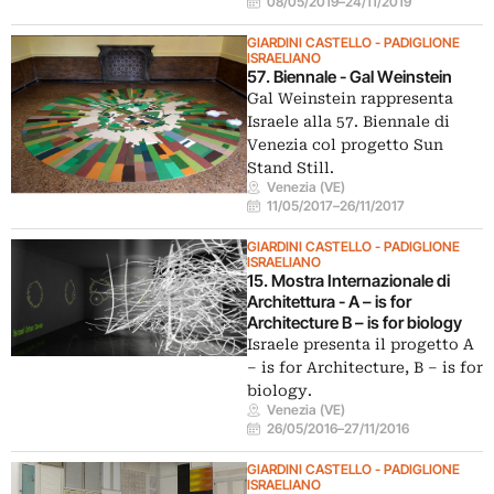
08/05/2019
–
24/11/2019
GIARDINI CASTELLO - PADIGLIONE
ISRAELIANO
57. Biennale - Gal Weinstein
Gal Weinstein rappresenta
Israele alla 57. Biennale di
Venezia col progetto Sun
Stand Still.
Venezia (VE)
11/05/2017
–
26/11/2017
GIARDINI CASTELLO - PADIGLIONE
ISRAELIANO
15. Mostra Internazionale di
Architettura - A – is for
Architecture B – is for biology
Israele presenta il progetto A
– is for Architecture, B – is for
biology.
Venezia (VE)
26/05/2016
–
27/11/2016
GIARDINI CASTELLO - PADIGLIONE
ISRAELIANO