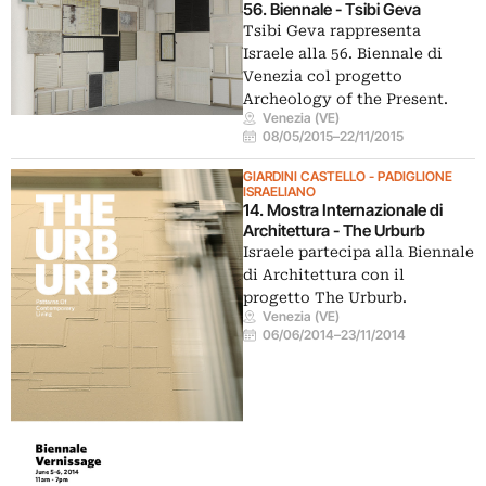
56. Biennale - Tsibi Geva
Tsibi Geva rappresenta
Israele alla 56. Biennale di
Venezia col progetto
Archeology of the Present.
Venezia (VE)
08/05/2015
–
22/11/2015
GIARDINI CASTELLO - PADIGLIONE
ISRAELIANO
14. Mostra Internazionale di
Architettura - The Urburb
Israele partecipa alla Biennale
di Architettura con il
progetto The Urburb.
Venezia (VE)
06/06/2014
–
23/11/2014