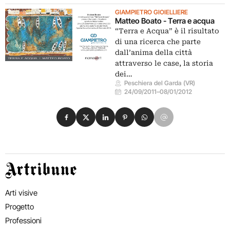
GIAMPIETRO GIOIELLIERE
Matteo Boato - Terra e acqua
“Terra e Acqua” è il risultato
di una ricerca che parte
dall’anima della città
attraverso le case, la storia
dei…
Peschiera del Garda (VR)
24/09/2011
–
08/01/2012
Condividi su Facebook
Condividi su X
Condividi su LinkedIn
Condividi su Pinterest
Condividi su WhatsApp
Condividi su Email
Artribune
Arti visive
Progetto
Professioni