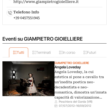
http://www.giampietrogioielliere.it
Telefono Info
+39 0457551945
Eventi su GIAMPIETRO GIOIELLIERE
Tutti
Terminati
In corso
Futuri
GIAMPIETRO GIOIELLIERE
Angela Loveday
Angela Loveday, la cui
estetica si pone a cavallo tra
un’inedita poetica neo-
decadentista e neo-
romantica, dimostra un’innata
capacità di valorizzazione…
Peschiera del Garda (VR)
07/07/2012
–
16/09/2012