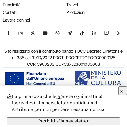
Pubblicità
Travel
Contatti
Produzioni
Lavora con noi
Seguici su Facebook
Seguici su Instagram
Seguici su X
Seguici su YouTube
Seguici su WhatsApp
Seguici su Telegram
Seguici su TikTok
Seguici su Link
Seguici su
Segui
Sito realizzato con il contributo bando TOCC Decreto Direttoriale
n. 385 del 19/10/2022 PROT. PROGETTOTOCC0000125
COR15906233 CUPC87J23001080008
La prima cosa che leggerete ogni mattina!
© 2011-2026 ARTRIBUNE srl – Corso Vittorio Emanuele II, 287 –
Iscrivetevi alla newsletter quotidiana di
00186 Roma - P.I. 11381581005
Artribune per non perdere nessuna notizia
Privacy: Responsabile della protezione dei dati personali
ARTRIBUNE srl – Corso Vittorio Emanuele II, 287 – 00186 Roma
Iscriviti alla newsletter
Termini e condizioni
Privacy Policy
Cookie Policy
Credits