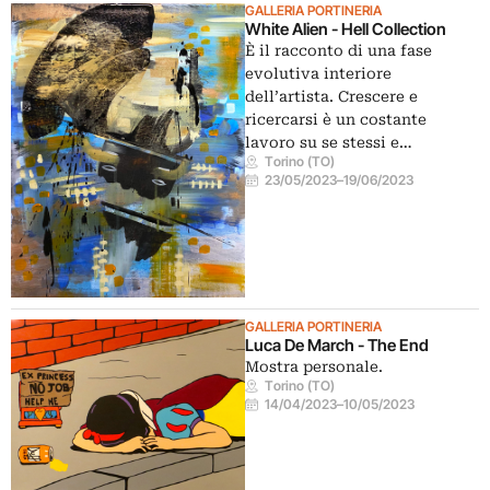
GALLERIA PORTINERIA
White Alien - Hell Collection
È il racconto di una fase
evolutiva interiore
dell’artista. Crescere e
ricercarsi è un costante
lavoro su se stessi e…
Torino (TO)
23/05/2023
–
19/06/2023
GALLERIA PORTINERIA
Luca De March - The End
Mostra personale.
Torino (TO)
14/04/2023
–
10/05/2023