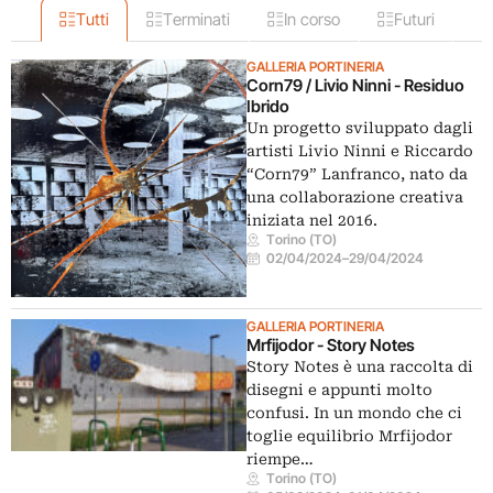
Tutti
Terminati
In corso
Futuri
GALLERIA PORTINERIA
Corn79 / Livio Ninni - Residuo
Ibrido
Un progetto sviluppato dagli
artisti Livio Ninni e Riccardo
“Corn79” Lanfranco, nato da
una collaborazione creativa
iniziata nel 2016.
Torino (TO)
02/04/2024
–
29/04/2024
GALLERIA PORTINERIA
Mrfijodor - Story Notes
Story Notes è una raccolta di
disegni e appunti molto
confusi. In un mondo che ci
toglie equilibrio Mrfijodor
riempe…
Torino (TO)