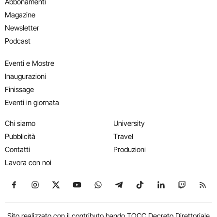
Abbonamenti
Magazine
Newsletter
Podcast
Eventi e Mostre
Inaugurazioni
Finissage
Eventi in giornata
Chi siamo
University
Pubblicità
Travel
Contatti
Produzioni
Lavora con noi
Seguici su Facebook
Seguici su Instagram
Seguici su X
Seguici su YouTube
Seguici su WhatsApp
Seguici su Telegram
Seguici su TikTok
Seguici su Link
Seguici su
Segui
Sito realizzato con il contributo bando TOCC Decreto Direttoriale