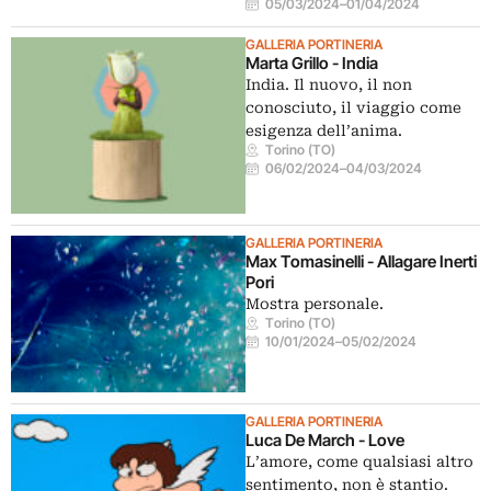
05/03/2024
–
01/04/2024
GALLERIA PORTINERIA
Marta Grillo - India
India. Il nuovo, il non
conosciuto, il viaggio come
esigenza dell’anima.
Torino (TO)
06/02/2024
–
04/03/2024
GALLERIA PORTINERIA
Max Tomasinelli - Allagare Inerti
Pori
Mostra personale.
Torino (TO)
10/01/2024
–
05/02/2024
GALLERIA PORTINERIA
Luca De March - Love
L’amore, come qualsiasi altro
sentimento, non è stantio.