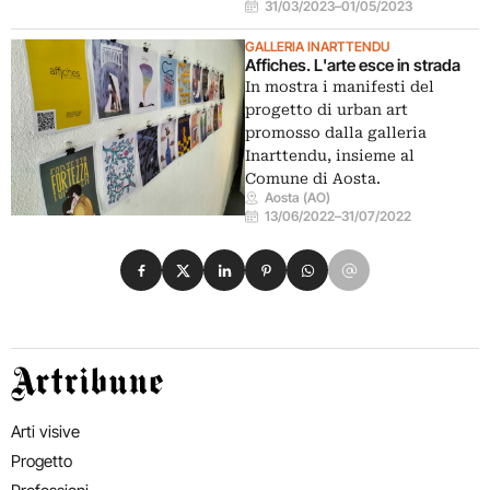
31/03/2023
–
01/05/2023
GALLERIA INARTTENDU
Affiches. L'arte esce in strada
In mostra i manifesti del
progetto di urban art
promosso dalla galleria
Inarttendu, insieme al
Comune di Aosta.
Aosta (AO)
13/06/2022
–
31/07/2022
Condividi su Facebook
Condividi su X
Condividi su LinkedIn
Condividi su Pinterest
Condividi su WhatsApp
Condividi su Email
Artribune
Arti visive
Progetto