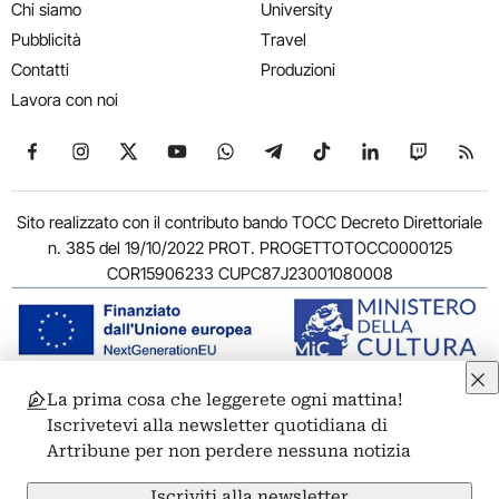
Chi siamo
University
Pubblicità
Travel
Contatti
Produzioni
Lavora con noi
Seguici su Facebook
Seguici su Instagram
Seguici su X
Seguici su YouTube
Seguici su WhatsApp
Seguici su Telegram
Seguici su TikTok
Seguici su Link
Seguici su
Segui
Sito realizzato con il contributo bando TOCC Decreto Direttoriale
n. 385 del 19/10/2022 PROT. PROGETTOTOCC0000125
COR15906233 CUPC87J23001080008
La prima cosa che leggerete ogni mattina!
© 2011-2026 ARTRIBUNE srl – Corso Vittorio Emanuele II, 287 –
Iscrivetevi alla newsletter quotidiana di
00186 Roma - P.I. 11381581005
Artribune per non perdere nessuna notizia
Privacy: Responsabile della protezione dei dati personali
ARTRIBUNE srl – Corso Vittorio Emanuele II, 287 – 00186 Roma
Iscriviti alla newsletter