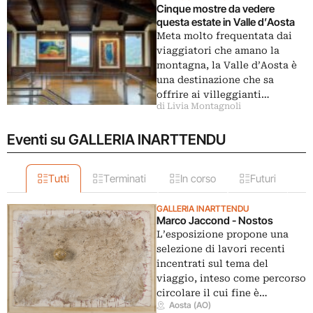
Cinque mostre da vedere
questa estate in Valle d’Aosta
Meta molto frequentata dai
viaggiatori che amano la
montagna, la Valle d’Aosta è
una destinazione che sa
offrire ai villeggianti…
di Livia Montagnoli
Eventi su GALLERIA INARTTENDU
Tutti
Terminati
In corso
Futuri
GALLERIA INARTTENDU
Marco Jaccond - Nostos
L’esposizione propone una
selezione di lavori recenti
incentrati sul tema del
viaggio, inteso come percorso
circolare il cui fine è…
Aosta (AO)