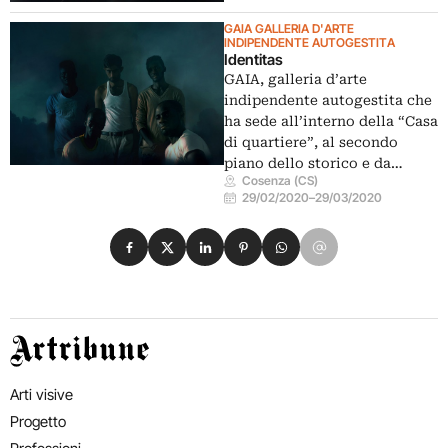
GAIA GALLERIA D'ARTE
INDIPENDENTE AUTOGESTITA
Identitas
GAIA, galleria d’arte
indipendente autogestita che
ha sede all’interno della “Casa
di quartiere”, al secondo
piano dello storico e da…
Cosenza (CS)
29/02/2020
–
29/03/2020
Condividi su Facebook
Condividi su X
Condividi su LinkedIn
Condividi su Pinterest
Condividi su WhatsApp
Condividi su Email
Artribune
Arti visive
Progetto