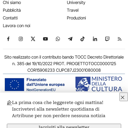
Chi siamo
University
Pubblicità
Travel
Contatti
Produzioni
Lavora con noi
Seguici su Facebook
Seguici su Instagram
Seguici su X
Seguici su YouTube
Seguici su WhatsApp
Seguici su Telegram
Seguici su TikTok
Seguici su Link
Seguici su
Segui
Sito realizzato con il contributo bando TOCC Decreto Direttoriale
n. 385 del 19/10/2022 PROT. PROGETTOTOCC0000125
COR15906233 CUPC87J23001080008
La prima cosa che leggerete ogni mattina!
© 2011-2026 ARTRIBUNE srl – Corso Vittorio Emanuele II, 287 –
Iscrivetevi alla newsletter quotidiana di
00186 Roma - P.I. 11381581005
Artribune per non perdere nessuna notizia
Privacy: Responsabile della protezione dei dati personali
ARTRIBUNE srl – Corso Vittorio Emanuele II, 287 – 00186 Roma
Iscriviti alla newsletter