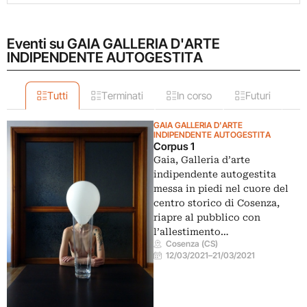
Eventi su GAIA GALLERIA D'ARTE
INDIPENDENTE AUTOGESTITA
Tutti
Terminati
In corso
Futuri
GAIA GALLERIA D'ARTE
INDIPENDENTE AUTOGESTITA
Corpus 1
Gaia, Galleria d’arte
indipendente autogestita
messa in piedi nel cuore del
centro storico di Cosenza,
riapre al pubblico con
l’allestimento…
Cosenza (CS)
12/03/2021
–
21/03/2021