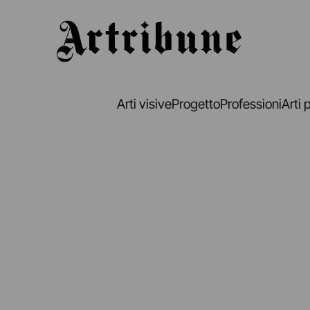
Artribune
Arti visive
Progetto
Professioni
Arti 