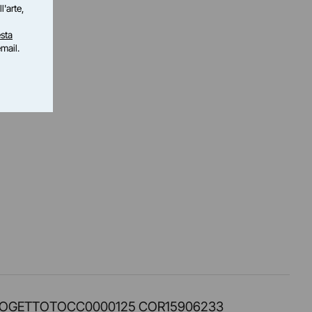
l'arte,
sta
email.
PROT. PROGETTOTOCC0000125 COR15906233