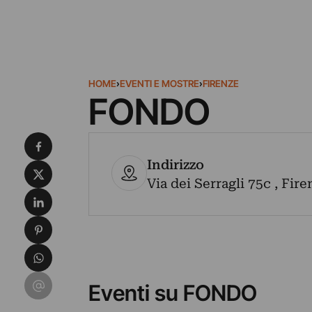
HOME
›
EVENTI E MOSTRE
›
FIRENZE
FONDO
Condividi su Facebook
Indirizzo
Condividi su X
Via dei Serragli 75c , Fire
Condividi su LinkedIn
Condividi su Pinterest
Condividi su WhatsApp
Condividi su Email
Eventi su FONDO