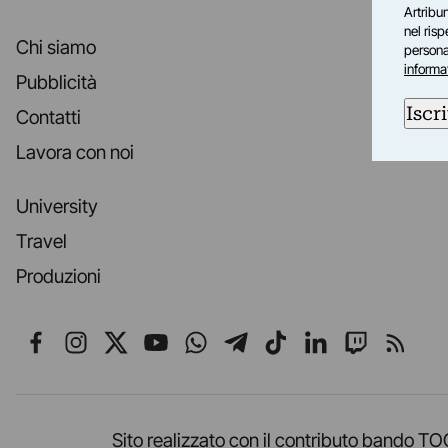
Artribun
nel ris
Chi siamo
personal
informa
Pubblicità
Iscri
Contatti
Lavora con noi
University
Travel
Produzioni
Seguici su Facebook
Seguici su Instagram
Seguici su X
Seguici su YouTube
Seguici su WhatsApp
Seguici su Telegr
Seguici su TikT
Seguici su L
Seguici 
Segui
Sito realizzato con il contributo band