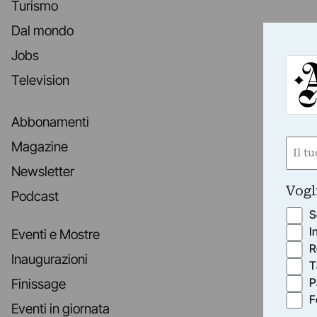
Turismo
Dal mondo
Jobs
Television
Abbonamenti
Nom
Magazine
(Obbli
Newsletter
Nome
Vogl
Podcast
S
I
Eventi e Mostre
R
Inaugurazioni
T
P
Finissage
F
Eventi in giornata