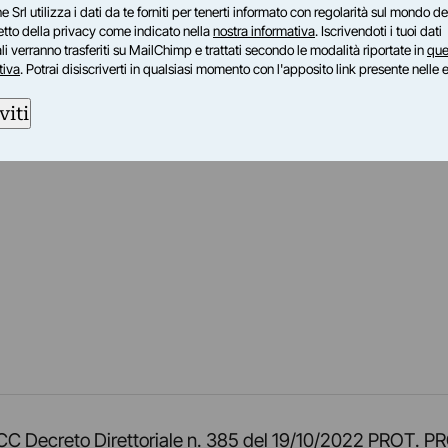
e Srl utilizza i dati da te forniti per tenerti informato con regolarità sul mondo del
petto della privacy come indicato nella
nostra informativa
. Iscrivendoti i tuoi dati
i verranno trasferiti su MailChimp e trattati secondo le modalità riportate in
que
tiva
. Potrai disiscriverti in qualsiasi momento con l'apposito link presente nelle 
viti
am
ok
inkedIn
su Twitch
ci su Rss
o TOCC Decreto Direttoriale n. 385 del 19/10/2022 