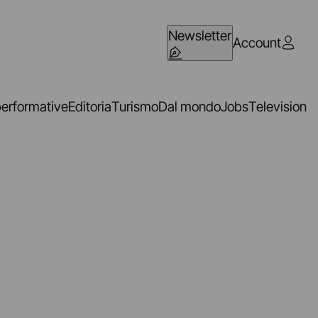
Newsletter
Account
performative
Editoria
Turismo
Dal mondo
Jobs
Television