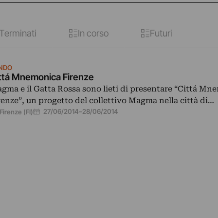
Terminati
In corso
Futuri
NDO
ttá Mnemonica Firenze
gma e il Gatta Rossa sono lieti di presentare “Cittá Mn
renze”, un progetto del collettivo Magma nella città di…
27/06/2014
–
28/06/2014
Firenze (FI)