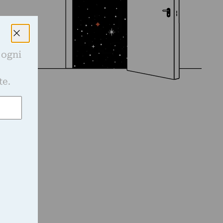
 ogni
e
te.