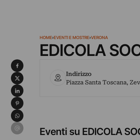
HOME
›
EVENTI E MOSTRE
›
VERONA
EDICOLA SOC
Condividi su Facebook
Indirizzo
Condividi su X
Piazza Santa Toscana, Zevi
Condividi su LinkedIn
Condividi su Pinterest
Condividi su WhatsApp
Condividi su Email
Eventi su EDICOLA SO