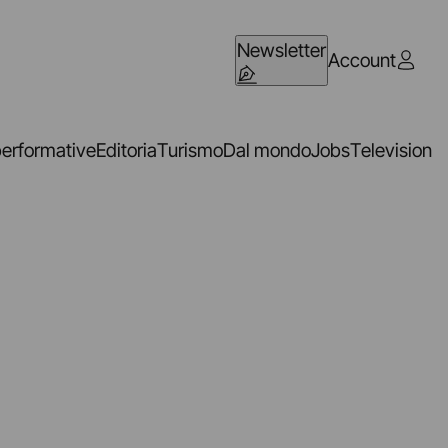
Newsletter
Account
performative
Editoria
Turismo
Dal mondo
Jobs
Television