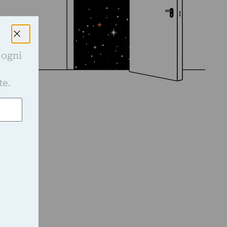
 ogni
e
te.