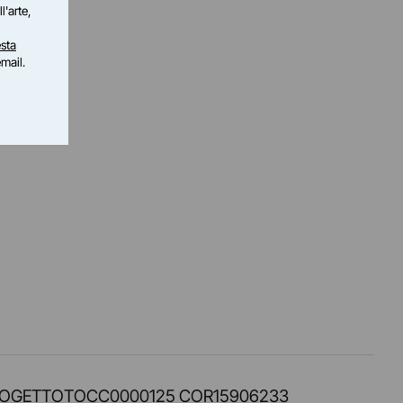
l'arte,
sta
email.
PROT. PROGETTOTOCC0000125 COR15906233