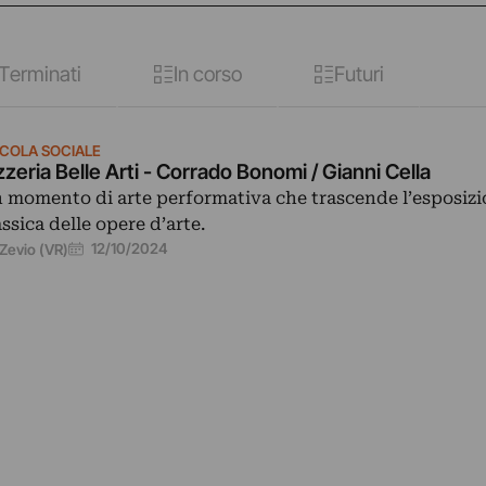
Terminati
In corso
Futuri
ICOLA SOCIALE
zzeria Belle Arti - Corrado Bonomi / Gianni Cella
 momento di arte performativa che trascende l’esposiz
assica delle opere d’arte.
12/10/2024
Zevio (VR)