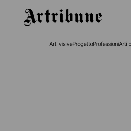
Artribune
Arti visive
Progetto
Professioni
Arti 