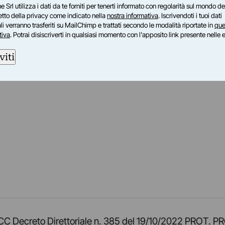
e Srl utilizza i dati da te forniti per tenerti informato con regolarità sul mondo del
petto della privacy come indicato nella
nostra informativa
. Iscrivendoti i tuoi dati
i verranno trasferiti su MailChimp e trattati secondo le modalità riportate in
que
tiva
. Potrai disiscriverti in qualsiasi momento con l'apposito link presente nelle 
viti
am
ok
inkedIn
su Twitch
ci su Rss
o TOCC Decreto Direttoriale n. 385 del 19/10/2022 