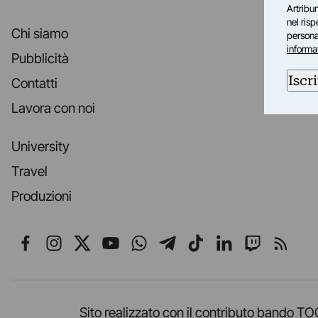
Artribun
nel ris
Chi siamo
personal
informa
Pubblicità
Iscri
Contatti
Lavora con noi
University
Travel
Produzioni
Seguici su Facebook
Seguici su Instagram
Seguici su X
Seguici su YouTube
Seguici su WhatsApp
Seguici su Telegr
Seguici su TikT
Seguici su L
Seguici 
Segui
Sito realizzato con il contributo band