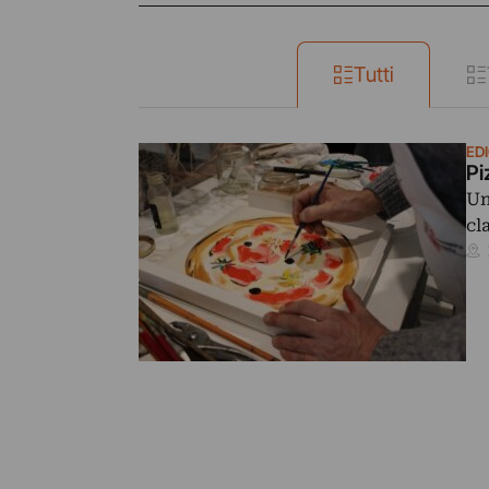
Tutti
ED
Pi
Un
cl