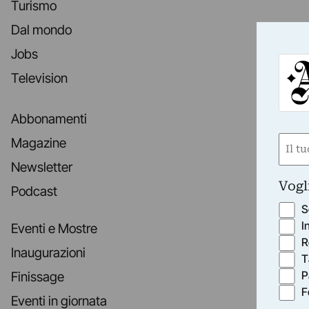
Turismo
Dal mondo
Jobs
Television
Abbonamenti
Nom
Magazine
(Obbli
Newsletter
Nome
Vogl
Podcast
S
I
Eventi e Mostre
R
Inaugurazioni
T
P
Finissage
F
Eventi in giornata