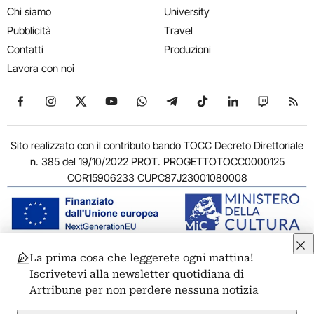
Chi siamo
University
Pubblicità
Travel
Contatti
Produzioni
Lavora con noi
Seguici su Facebook
Seguici su Instagram
Seguici su X
Seguici su YouTube
Seguici su WhatsApp
Seguici su Telegram
Seguici su TikTok
Seguici su Link
Seguici su
Segui
Sito realizzato con il contributo bando TOCC Decreto Direttoriale
n. 385 del 19/10/2022 PROT. PROGETTOTOCC0000125
COR15906233 CUPC87J23001080008
La prima cosa che leggerete ogni mattina!
© 2011-2026 ARTRIBUNE srl – Corso Vittorio Emanuele II, 287 –
Iscrivetevi alla newsletter quotidiana di
00186 Roma - P.I. 11381581005
Artribune per non perdere nessuna notizia
Privacy: Responsabile della protezione dei dati personali
ARTRIBUNE srl – Corso Vittorio Emanuele II, 287 – 00186 Roma