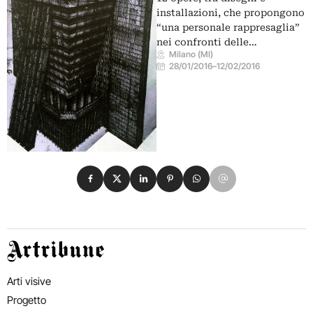
installazioni, che propongono
“una personale rappresaglia”
nei confronti delle…
Milano (MI)
28/01/2016
–
12/02/2016
Condividi su Facebook
Condividi su X
Condividi su LinkedIn
Condividi su Pinterest
Condividi su WhatsApp
Condividi su Email
Artribune
Arti visive
Progetto