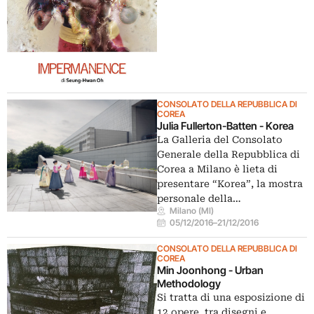
CONSOLATO DELLA REPUBBLICA DI
COREA
Julia Fullerton-Batten - Korea
La Galleria del Consolato
Generale della Repubblica di
Corea a Milano è lieta di
presentare “Korea”, la mostra
personale della…
Milano (MI)
05/12/2016
–
21/12/2016
CONSOLATO DELLA REPUBBLICA DI
COREA
Min Joonhong - Urban
Methodology
Si tratta di una esposizione di
12 opere, tra disegni e