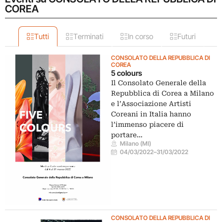
COREA
Tutti
Terminati
In corso
Futuri
CONSOLATO DELLA REPUBBLICA DI
COREA
5 colours
Il Consolato Generale della
Repubblica di Corea a Milano
e l’Associazione Artisti
Coreani in Italia hanno
l’immenso piacere di
portare…
Milano (MI)
04/03/2022
–
31/03/2022
CONSOLATO DELLA REPUBBLICA DI