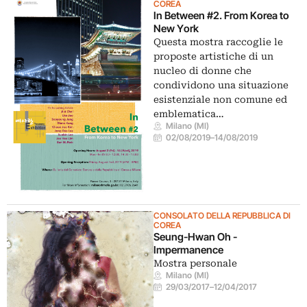
COREA
In Between #2. From Korea to
New York
Questa mostra raccoglie le
proposte artistiche di un
nucleo di donne che
condividono una situazione
esistenziale non comune ed
emblematica…
Milano (MI)
02/08/2019
–
14/08/2019
CONSOLATO DELLA REPUBBLICA DI
COREA
Seung-Hwan Oh -
Impermanence
Mostra personale
Milano (MI)
29/03/2017
–
12/04/2017