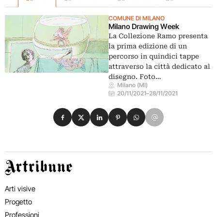
COMUNE DI MILANO
Milano Drawing Week
La Collezione Ramo presenta
la prima edizione di un
percorso in quindici tappe
attraverso la città dedicato al
disegno. Foto…
Milano (MI)
20/11/2021
–
28/11/2021
Condividi su Facebook
Condividi su X
Condividi su LinkedIn
Condividi su Pinterest
Condividi su WhatsApp
Condividi su Email
Artribune
Arti visive
Progetto
Professioni