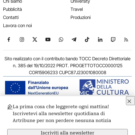
Chi siamo
University
Pubblicità
Travel
Contatti
Produzioni
Lavora con noi
Seguici su Facebook
Seguici su Instagram
Seguici su X
Seguici su YouTube
Seguici su WhatsApp
Seguici su Telegram
Seguici su TikTok
Seguici su Link
Seguici su
Segui
Sito realizzato con il contributo bando TOCC Decreto Direttoriale
n. 385 del 19/10/2022 PROT. PROGETTOTOCC0000125
COR15906233 CUPC87J23001080008
La prima cosa che leggerete ogni mattina!
© 2011-2026 ARTRIBUNE srl – Corso Vittorio Emanuele II, 287 –
Iscrivetevi alla newsletter quotidiana di
00186 Roma - P.I. 11381581005
Artribune per non perdere nessuna notizia
Privacy: Responsabile della protezione dei dati personali
ARTRIBUNE srl – Corso Vittorio Emanuele II, 287 – 00186 Roma
Iscriviti alla newsletter