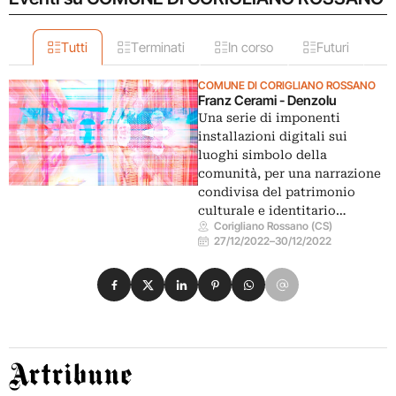
Tutti
Terminati
In corso
Futuri
COMUNE DI CORIGLIANO ROSSANO
Franz Cerami - Denzolu
Una serie di imponenti
installazioni digitali sui
luoghi simbolo della
comunità, per una narrazione
condivisa del patrimonio
culturale e identitario…
Corigliano Rossano (CS)
27/12/2022
–
30/12/2022
Condividi su Facebook
Condividi su X
Condividi su LinkedIn
Condividi su Pinterest
Condividi su WhatsApp
Condividi su Email
Artribune