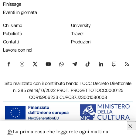
Finissage
Eventi in giornata
Chi siamo
University
Pubblicità
Travel
Contatti
Produzioni
Lavora con noi
Seguici su Facebook
Seguici su Instagram
Seguici su X
Seguici su YouTube
Seguici su WhatsApp
Seguici su Telegram
Seguici su TikTok
Seguici su Link
Seguici su
Segui
Sito realizzato con il contributo bando TOCC Decreto Direttoriale
n. 385 del 19/10/2022 PROT. PROGETTOTOCC0000125
COR15906233 CUPC87J23001080008
La prima cosa che leggerete ogni mattina!
© 2011-2026 ARTRIBUNE srl – Corso Vittorio Emanuele II, 287 –