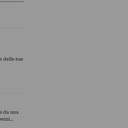
e delle sue
te da una
pezzi…