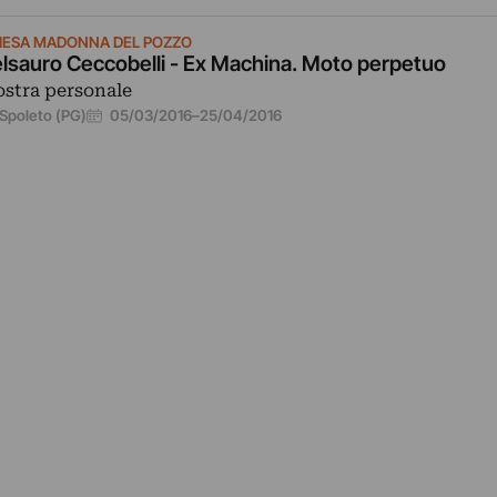
IESA MADONNA DEL POZZO
lsauro Ceccobelli - Ex Machina. Moto perpetuo
stra personale
05/03/2016
–
25/04/2016
Spoleto (PG)