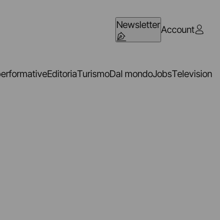
Newsletter
Account
performative
Editoria
Turismo
Dal mondo
Jobs
Television