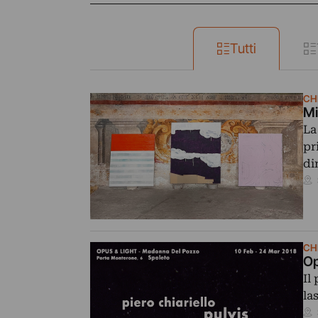
Tutti
CH
Mi
La
pr
di
CH
Op
Il
la