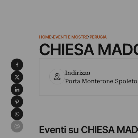
HOME
›
EVENTI E MOSTRE
›
PERUGIA
CHIESA MAD
Condividi su Facebook
Indirizzo
Condividi su X
Porta Monterone Spoleto, 
Condividi su LinkedIn
Condividi su Pinterest
Condividi su WhatsApp
Condividi su Email
Eventi su CHIESA M