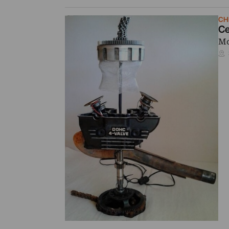
CH
Ce
Mo