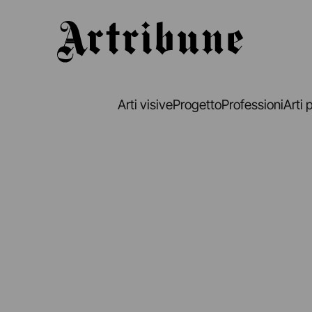
Artribune
Arti visive
Progetto
Professioni
Arti 