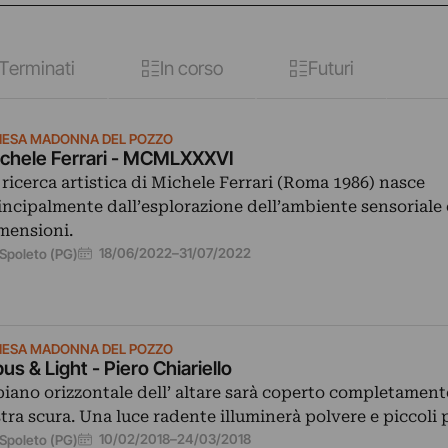
Terminati
In corso
Futuri
IESA MADONNA DEL POZZO
chele Ferrari - MCMLXXXVI
 ricerca artistica di Michele Ferrari (Roma 1986) nasce
incipalmente dall’esplorazione dell’ambiente sensoriale 
mensioni.
18/06/2022
–
31/07/2022
Spoleto (PG)
IESA MADONNA DEL POZZO
us & Light - Piero Chiariello
 piano orizzontale dell’ altare sarà coperto completamen
stra scura. Una luce radente illuminerà polvere e piccoli 
10/02/2018
–
24/03/2018
Spoleto (PG)