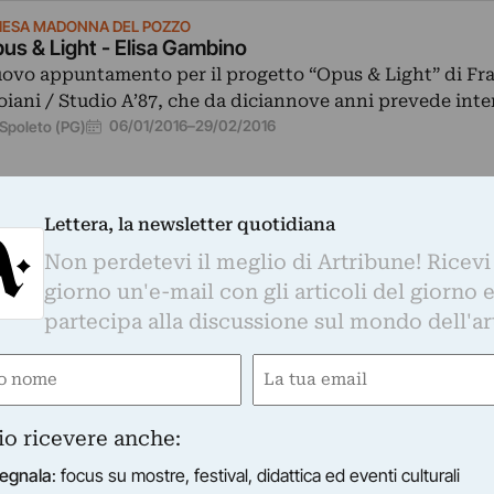
IESA MADONNA DEL POZZO
us & Light - Elisa Gambino
ovo appuntamento per il progetto “Opus & Light” di Fr
oiani / Studio A’87, che da diciannove anni prevede int
06/01/2016
–
29/02/2016
Spoleto (PG)
Lettera, la newsletter quotidiana
Non perdetevi il meglio di Artribune! Ricevi
giorno un'e-mail con gli articoli del giorno 
partecipa alla discussione sul mondo dell'ar
IESA MADONNA DEL POZZO
na Guillot - Mémoires [en hommage à Georges Pere
e
Email
intervento di Anna Guillot per la Chiesa Madonna del Po
ired)
(Required)
oleto è un sistema mobile di immagini fotografiche di…
io ricevere anche:
10/10/2015
–
30/10/2015
Spoleto (PG)
egnala
: focus su mostre, festival, didattica ed eventi culturali