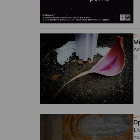
CH
Mi
Az
CH
Op
L’
co