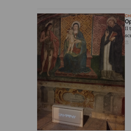
CH
Op
Il
sc