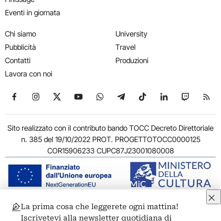
Eventi in giornata
Chi siamo
University
Pubblicità
Travel
Contatti
Produzioni
Lavora con noi
Seguici su Facebook
Seguici su Instagram
Seguici su X
Seguici su YouTube
Seguici su WhatsApp
Seguici su Telegram
Seguici su TikTok
Seguici su Link
Seguici su
Segui
Sito realizzato con il contributo bando TOCC Decreto Direttoriale
n. 385 del 19/10/2022 PROT. PROGETTOTOCC0000125
COR15906233 CUPC87J23001080008
La prima cosa che leggerete ogni mattina!
© 2011-2026 ARTRIBUNE srl – Corso Vittorio Emanuele II, 287 –
Iscrivetevi alla newsletter quotidiana di
00186 Roma - P.I. 11381581005