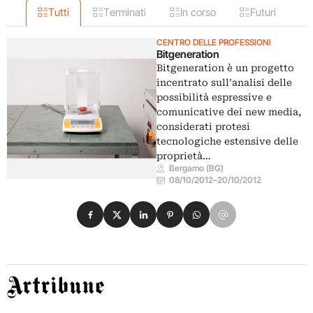
Tutti
Terminati
In corso
Futuri
CENTRO DELLE PROFESSIONI
Bitgeneration
Bitgeneration è un progetto
incentrato sull’analisi delle
possibilità espressive e
comunicative dei new media,
considerati protesi
tecnologiche estensive delle
proprietà…
Bergamo (BG)
08/10/2012
–
20/10/2012
Condividi su Facebook
Condividi su X
Condividi su LinkedIn
Condividi su Pinterest
Condividi su WhatsApp
Condividi su Email
Artribune