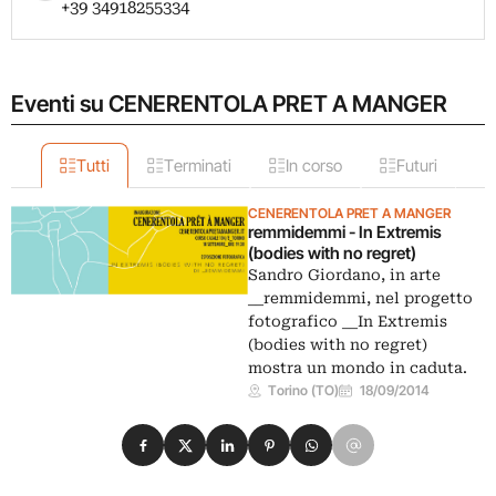
+39 34918255334
Eventi su CENERENTOLA PRET A MANGER
Tutti
Terminati
In corso
Futuri
CENERENTOLA PRET A MANGER
remmidemmi - In Extremis
(bodies with no regret)
Sandro Giordano, in arte
__remmidemmi, nel progetto
fotografico __In Extremis
(bodies with no regret)
mostra un mondo in caduta.
Torino (TO)
18/09/2014
Condividi su Facebook
Condividi su X
Condividi su LinkedIn
Condividi su Pinterest
Condividi su WhatsApp
Condividi su Email