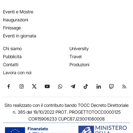
Eventi e Mostre
Inaugurazioni
Finissage
Eventi in giornata
Chi siamo
University
Pubblicità
Travel
Contatti
Produzioni
Lavora con noi
Seguici su Facebook
Seguici su Instagram
Seguici su X
Seguici su YouTube
Seguici su WhatsApp
Seguici su Telegram
Seguici su TikTok
Seguici su Link
Seguici su
Segui
Sito realizzato con il contributo bando TOCC Decreto Direttoriale
n. 385 del 19/10/2022 PROT. PROGETTOTOCC0000125
COR15906233 CUPC87J23001080008