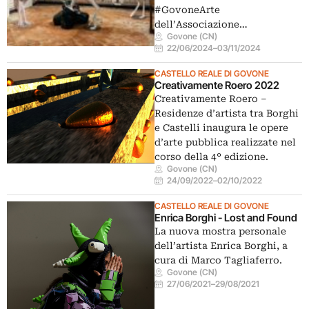
#GovoneArte
dell’Associazione…
Govone (CN)
22/06/2024
–
03/11/2024
CASTELLO REALE DI GOVONE
Creativamente Roero 2022
Creativamente Roero –
Residenze d’artista tra Borghi
e Castelli inaugura le opere
d’arte pubblica realizzate nel
corso della 4° edizione.
Govone (CN)
24/09/2022
–
02/10/2022
CASTELLO REALE DI GOVONE
Enrica Borghi - Lost and Found
La nuova mostra personale
dell’artista Enrica Borghi, a
cura di Marco Tagliaferro.
Govone (CN)
27/06/2021
–
29/08/2021