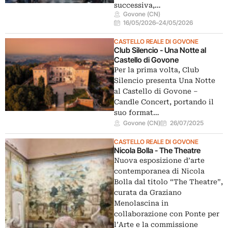
successiva,…
Govone (CN)
16/05/2026
–
24/05/2026
CASTELLO REALE DI GOVONE
Club Silencio - Una Notte al
Castello di Govone
Per la prima volta, Club
Silencio presenta Una Notte
al Castello di Govone –
Candle Concert, portando il
suo format…
Govone (CN)
26/07/2025
CASTELLO REALE DI GOVONE
Nicola Bolla - The Theatre
Nuova esposizione d’arte
contemporanea di Nicola
Bolla dal titolo “The Theatre”,
curata da Graziano
Menolascina in
collaborazione con Ponte per
l’Arte e la commissione