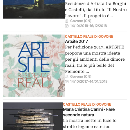
Residenze d’Artista tra Borghi
e Castelli, dal titolo “Il Nostro
Lavoro”. Il progetto è…
Govone (CN)
14/10/2018
–
16/12/2018
CASTELLO REALE DI GOVONE
Artsite 2017
Per l’edizione 2017, ARTSITE
propone una mostra ideata
per gli ambienti delle dimore
reali, tra le più belle del
Piemonte:…
Govone (CN)
14/10/2017
–
14/01/2018
CASTELLO REALE DI GOVONE
Maria Cristina Carlini - Fare
secondo natura
La mostra mette in luce lo
stretto legame estetico