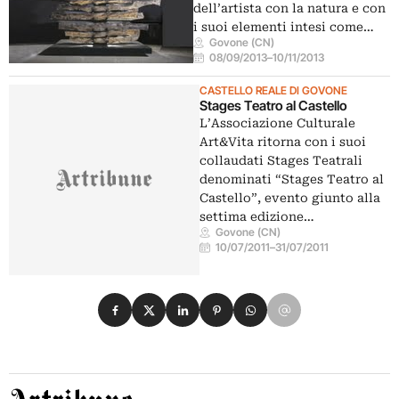
dell’artista con la natura e con
i suoi elementi intesi come…
Govone (CN)
08/09/2013
–
10/11/2013
CASTELLO REALE DI GOVONE
Stages Teatro al Castello
L’Associazione Culturale
Art&Vita ritorna con i suoi
collaudati Stages Teatrali
denominati “Stages Teatro al
Castello”, evento giunto alla
settima edizione…
Govone (CN)
10/07/2011
–
31/07/2011
Condividi su Facebook
Condividi su X
Condividi su LinkedIn
Condividi su Pinterest
Condividi su WhatsApp
Condividi su Email
Artribune