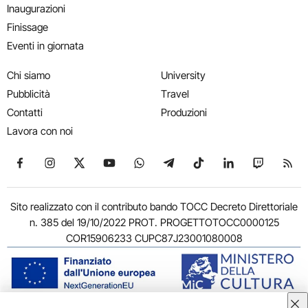
Inaugurazioni
Finissage
Eventi in giornata
Chi siamo
University
Pubblicità
Travel
Contatti
Produzioni
Lavora con noi
Seguici su Facebook
Seguici su Instagram
Seguici su X
Seguici su YouTube
Seguici su WhatsApp
Seguici su Telegram
Seguici su TikTok
Seguici su Link
Seguici su
Segui
Sito realizzato con il contributo bando TOCC Decreto Direttoriale
n. 385 del 19/10/2022 PROT. PROGETTOTOCC0000125
COR15906233 CUPC87J23001080008