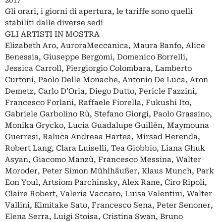
2017
Gli orari, i giorni di apertura, le tariffe sono quelli
stabiliti dalle diverse sedi
GLI ARTISTI IN MOSTRA
Elizabeth Aro, AuroraMeccanica, Maura Banfo, Alice
Benessia, Giuseppe Bergomi, Domenico Borrelli,
Jessica Carroll, Piergiorgio Colombara, Lamberto
Curtoni, Paolo Delle Monache, Antonio De Luca, Aron
Demetz, Carlo D’Oria, Diego Dutto, Pericle Fazzini,
Francesco Forlani, Raffaele Fiorella, Fukushi Ito,
Gabriele Garbolino Rù, Stefano Giorgi, Paolo Grassino,
Monika Grycko, Lucia Guadalupe Guillèn, Maymouna
Guerresi, Raluca Andreaa Hartea, Mirsad Herenda,
Robert Lang, Clara Luiselli, Tea Giobbio, Liana Ghuk
Asyan, Giacomo Manzù, Francesco Messina, Walter
Moroder, Peter Simon Mühlhäußer, Klaus Munch, Park
Eon Youl, Artsiom Parchinsky, Alex Rane, Ciro Ripoli,
Claire Robert, Valeria Vaccaro, Luisa Valentini, Walter
Vallini, Kimitake Sato, Francesco Sena, Peter Senoner,
Elena Serra, Luigi Stoisa, Cristina Swan, Bruno