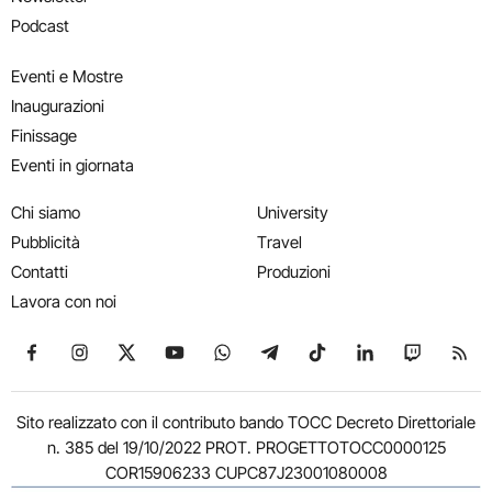
Podcast
Eventi e Mostre
Inaugurazioni
Finissage
Eventi in giornata
Chi siamo
University
Pubblicità
Travel
Contatti
Produzioni
Lavora con noi
Seguici su Facebook
Seguici su Instagram
Seguici su X
Seguici su YouTube
Seguici su WhatsApp
Seguici su Telegram
Seguici su TikTok
Seguici su Link
Seguici su
Segui
Sito realizzato con il contributo bando TOCC Decreto Direttoriale
n. 385 del 19/10/2022 PROT. PROGETTOTOCC0000125
COR15906233 CUPC87J23001080008