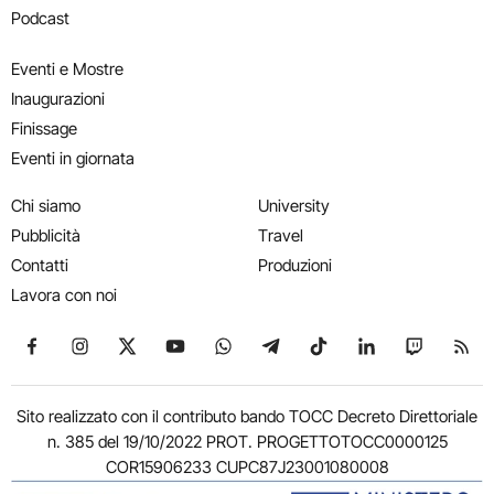
Podcast
Eventi e Mostre
Inaugurazioni
Finissage
Eventi in giornata
Chi siamo
University
Pubblicità
Travel
Contatti
Produzioni
Lavora con noi
Seguici su Facebook
Seguici su Instagram
Seguici su X
Seguici su YouTube
Seguici su WhatsApp
Seguici su Telegram
Seguici su TikTok
Seguici su Link
Seguici su
Segui
Sito realizzato con il contributo bando TOCC Decreto Direttoriale
n. 385 del 19/10/2022 PROT. PROGETTOTOCC0000125
COR15906233 CUPC87J23001080008