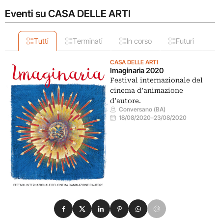
Eventi su CASA DELLE ARTI
Tutti
Terminati
In corso
Futuri
CASA DELLE ARTI
Imaginaria 2020
Festival internazionale del
cinema d’animazione
d’autore.
Conversano (BA)
18/08/2020
–
23/08/2020
Condividi su Facebook
Condividi su X
Condividi su LinkedIn
Condividi su Pinterest
Condividi su WhatsApp
Condividi su Email