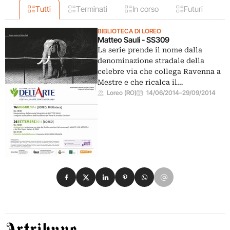
Tutti
Terminati
In corso
Futuri
BIBLIOTECA DI LOREO
Matteo Sauli - SS309
La serie prende il nome dalla
denominazione stradale della
celebre via che collega Ravenna a
Mestre e che ricalca il…
Loreo (RO)
14/06/2014
–
29/09/2014
Condividi su Facebook
Condividi su X
Condividi su LinkedIn
Condividi su Pinterest
Condividi su WhatsApp
Condividi su Email
Artribune