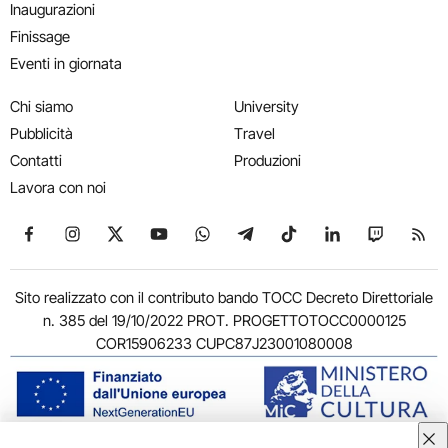
Inaugurazioni
Finissage
Eventi in giornata
Chi siamo
University
Pubblicità
Travel
Contatti
Produzioni
Lavora con noi
Seguici su Facebook
Seguici su Instagram
Seguici su X
Seguici su YouTube
Seguici su WhatsApp
Seguici su Telegram
Seguici su TikTok
Seguici su Link
Seguici su
Segui
Sito realizzato con il contributo bando TOCC Decreto Direttoriale
n. 385 del 19/10/2022 PROT. PROGETTOTOCC0000125
COR15906233 CUPC87J23001080008