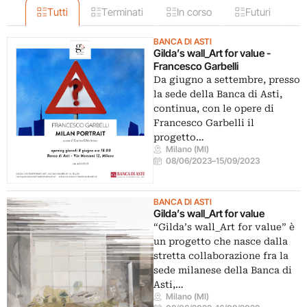
Tutti
Terminati
In corso
Futuri
BANCA DI ASTI
Gilda’s wall_Art for value -
Francesco Garbelli
Da giugno a settembre, presso
la sede della Banca di Asti,
continua, con le opere di
Francesco Garbelli il
progetto…
Milano (MI)
08/06/2023
–
15/09/2023
BANCA DI ASTI
Gilda’s wall_Art for value
“Gilda’s wall_Art for value” è
un progetto che nasce dalla
stretta collaborazione fra la
sede milanese della Banca di
Asti,…
Milano (MI)