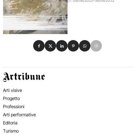
08/06/2022
–
16/09/2022
Condividi su Facebook
Condividi su X
Condividi su LinkedIn
Condividi su Pinterest
Condividi su WhatsApp
Condividi su Email
Artribune
Arti visive
Progetto
Professioni
Arti performative
Editoria
Turismo