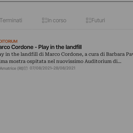
Terminati
In corso
Futuri
DITORIUM
rco Cordone - Play in the landfill
ay in the landfill di Marco Cordone, a cura di Barbara Pa
ima mostra ospitata nel nuovissimo Auditorium di…
07/08/2021
–
28/08/2021
Amatrice (RI)