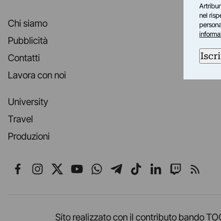
Artribun
nel ris
Chi siamo
personal
informa
Pubblicità
Iscri
Contatti
Lavora con noi
University
Travel
Produzioni
Seguici su Facebook
Seguici su Instagram
Seguici su X
Seguici su YouTube
Seguici su WhatsApp
Seguici su Telegr
Seguici su TikT
Seguici su L
Seguici 
Segui
Sito realizzato con il contributo band