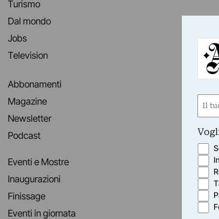
Turismo
Dal mondo
Jobs
Television
Abbonamenti
Nom
Magazine
(Requ
Newsletter
First
Vogl
Podcast
S
I
Eventi e Mostre
R
Inaugurazioni
T
P
Finissage
F
Eventi in giornata