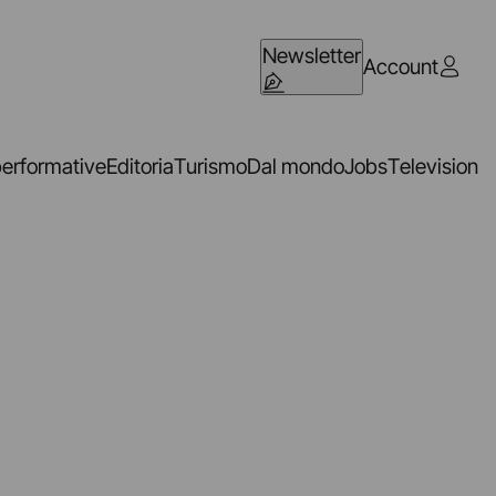
Newsletter
Account
performative
Editoria
Turismo
Dal mondo
Jobs
Television