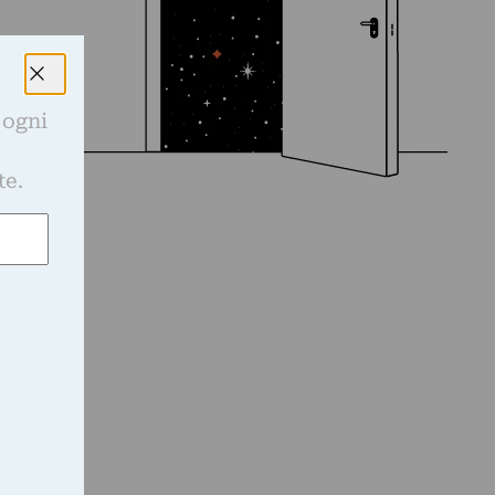
 ogni
e
te.