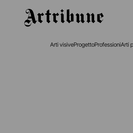
Artribune
Arti visive
Progetto
Professioni
Arti 