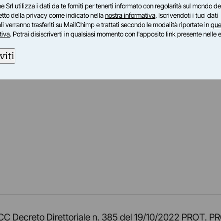
e Srl utilizza i dati da te forniti per tenerti informato con regolarità sul mondo del
petto della privacy come indicato nella
nostra informativa
. Iscrivendoti i tuoi dati
i verranno trasferiti su MailChimp e trattati secondo le modalità riportate in
que
tiva
. Potrai disiscriverti in qualsiasi momento con l'apposito link presente nelle 
viti
am
ok
inkedIn
su Twitch
ci su Rss
o TOCC Decreto Direttoriale n. 385 del 19/10/2022 