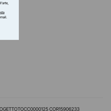
l'arte,
sta
email.
PROT. PROGETTOTOCC0000125 COR15906233