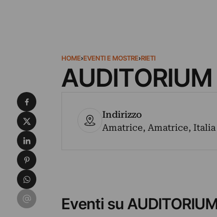
HOME
›
EVENTI E MOSTRE
›
RIETI
AUDITORIUM
Condividi su Facebook
Indirizzo
Condividi su X
Amatrice, Amatrice, Italia
Condividi su LinkedIn
Condividi su Pinterest
Condividi su WhatsApp
Condividi su Email
Eventi su AUDITORIU