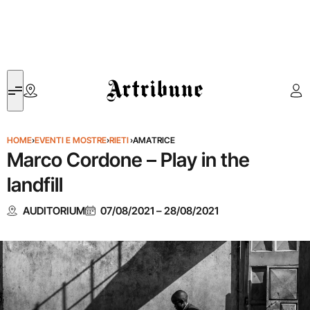
Artribune
HOME
›
EVENTI E MOSTRE
›
RIETI
›
AMATRICE
Marco Cordone – Play in the
landfill
AUDITORIUM
07/08/2021
–
28/08/2021