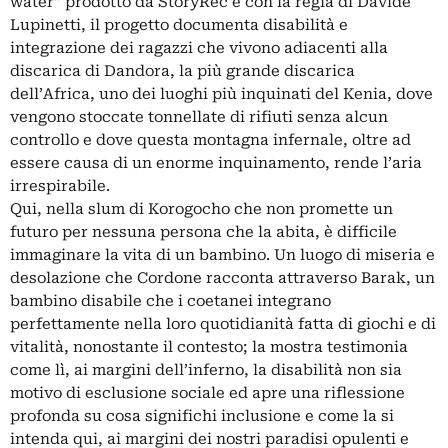
water” prodotto da StoryRec e con la regia di Davide
Lupinetti, il progetto documenta disabilità e
integrazione dei ragazzi che vivono adiacenti alla
discarica di Dandora, la più grande discarica
dell’Africa, uno dei luoghi più inquinati del Kenia, dove
vengono stoccate tonnellate di rifiuti senza alcun
controllo e dove questa montagna infernale, oltre ad
essere causa di un enorme inquinamento, rende l’aria
irrespirabile.
Qui, nella slum di Korogocho che non promette un
futuro per nessuna persona che la abita, è difficile
immaginare la vita di un bambino. Un luogo di miseria e
desolazione che Cordone racconta attraverso Barak, un
bambino disabile che i coetanei integrano
perfettamente nella loro quotidianità fatta di giochi e di
vitalità, nonostante il contesto; la mostra testimonia
come lì, ai margini dell’inferno, la disabilità non sia
motivo di esclusione sociale ed apre una riflessione
profonda su cosa significhi inclusione e come la si
intenda qui, ai margini dei nostri paradisi opulenti e