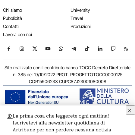
Chi siamo
University
Pubblicità
Travel
Contatti
Produzioni
Lavora con noi
Seguici su Facebook
Seguici su Instagram
Seguici su X
Seguici su YouTube
Seguici su WhatsApp
Seguici su Telegram
Seguici su TikTok
Seguici su Link
Seguici su
Segui
Sito realizzato con il contributo bando TOCC Decreto Direttoriale
n. 385 del 19/10/2022 PROT. PROGETTOTOCC0000125
COR15906233 CUPC87J23001080008
La prima cosa che leggerete ogni mattina!
© 2011-2026 ARTRIBUNE srl – Corso Vittorio Emanuele II, 287 –
Iscrivetevi alla newsletter quotidiana di
00186 Roma - P.I. 11381581005
Artribune per non perdere nessuna notizia
Privacy: Responsabile della protezione dei dati personali