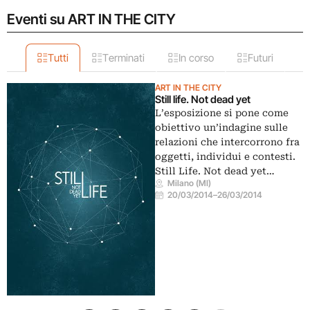
Eventi su ART IN THE CITY
Tutti
Terminati
In corso
Futuri
ART IN THE CITY
Still life. Not dead yet
L’esposizione si pone come
obiettivo un’indagine sulle
relazioni che intercorrono fra
oggetti, individui e contesti.
Still Life. Not dead yet…
Milano (MI)
20/03/2014
–
26/03/2014