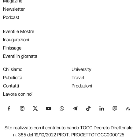
Magazine
Newsletter
Podcast
Eventi e Mostre
Inaugurazioni
Finissage
Eventi in giornata
Chi siamo
University
Pubblicità
Travel
Contatti
Produzioni
Lavora con noi
Seguici su Facebook
Seguici su Instagram
Seguici su X
Seguici su YouTube
Seguici su WhatsApp
Seguici su Telegram
Seguici su TikTok
Seguici su Link
Seguici su
Segui
Sito realizzato con il contributo bando TOCC Decreto Direttoriale
n. 385 del 19/10/2022 PROT. PROGETTOTOCC0000125