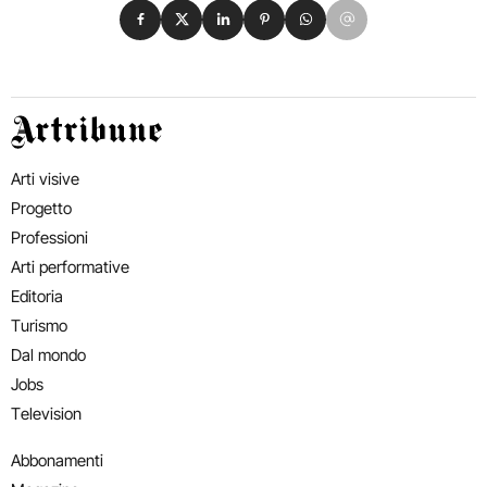
Condividi su Facebook
Condividi su X
Condividi su LinkedIn
Condividi su Pinterest
Condividi su WhatsApp
Condividi su Email
Artribune
Arti visive
Progetto
Professioni
Arti performative
Editoria
Turismo
Dal mondo
Jobs
Television
Abbonamenti