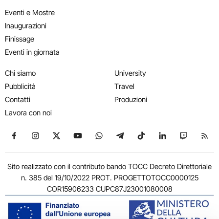
Eventi e Mostre
Inaugurazioni
Finissage
Eventi in giornata
Chi siamo
University
Pubblicità
Travel
Contatti
Produzioni
Lavora con noi
Seguici su Facebook
Seguici su Instagram
Seguici su X
Seguici su YouTube
Seguici su WhatsApp
Seguici su Telegram
Seguici su TikTok
Seguici su Link
Seguici su
Segui
Sito realizzato con il contributo bando TOCC Decreto Direttoriale
n. 385 del 19/10/2022 PROT. PROGETTOTOCC0000125
COR15906233 CUPC87J23001080008