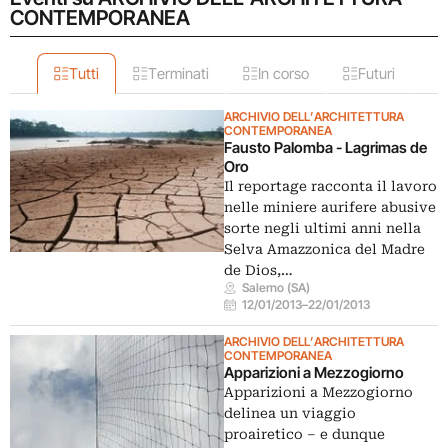
CONTEMPORANEA
Tutti
Terminati
In corso
Futuri
ARCHIVIO DELL’ARCHITETTURA
CONTEMPORANEA
Fausto Palomba - Lagrimas de
Oro
Il reportage racconta il lavoro
nelle miniere aurifere abusive
sorte negli ultimi anni nella
Selva Amazzonica del Madre
de Dios,…
Salerno (SA)
12/01/2013
–
22/01/2013
ARCHIVIO DELL’ARCHITETTURA
CONTEMPORANEA
Apparizioni a Mezzogiorno
Apparizioni a Mezzogiorno
delinea un viaggio
proairetico – e dunque