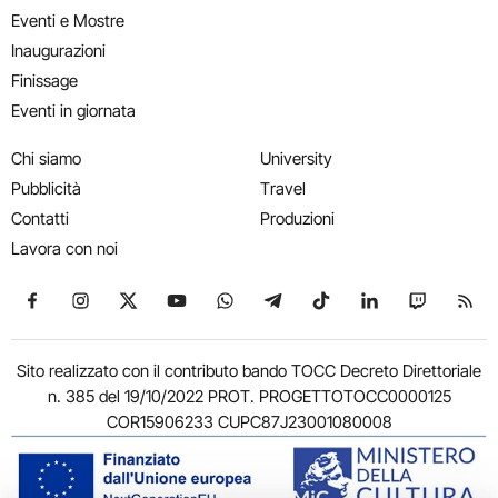
Eventi e Mostre
Inaugurazioni
Finissage
Eventi in giornata
Chi siamo
University
Pubblicità
Travel
Contatti
Produzioni
Lavora con noi
Seguici su Facebook
Seguici su Instagram
Seguici su X
Seguici su YouTube
Seguici su WhatsApp
Seguici su Telegram
Seguici su TikTok
Seguici su Link
Seguici su
Segui
Sito realizzato con il contributo bando TOCC Decreto Direttoriale
n. 385 del 19/10/2022 PROT. PROGETTOTOCC0000125
COR15906233 CUPC87J23001080008