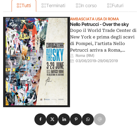
Tutti
Terminati
In corso
Futuri
AMBASCIATA USA DI ROMA
Nello Petrucci - Over the sky
Dopo il World Trade Center di
New York e prima degli scavi
di Pompei, l’artista Nello
Petrucci arriva a Roma,…
Roma (RM)
03/06/2019
–
29/06/2019
Condividi su Facebook
Condividi su X
Condividi su LinkedIn
Condividi su Pinterest
Condividi su WhatsApp
Condividi su Email