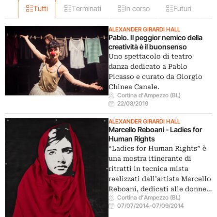
Tutti
Terminati
In corso
Futuri
ALEXANDER GIRARDI HALL
Pablo. Il peggior nemico della
creatività è il buonsenso
Uno spettacolo di teatro
danza dedicato a Pablo
Picasso e curato da Giorgio
Chinea Canale.
Cortina d’Ampezzo (BL)
22/08/2019
ALEXANDER GIRARDI HALL
Marcello Reboani - Ladies for
Human Rights
“Ladies for Human Rights” è
una mostra itinerante di
ritratti in tecnica mista
realizzati dall’artista Marcello
Reboani, dedicati alle donne…
Cortina d’Ampezzo (BL)
07/07/2014
–
07/09/2014