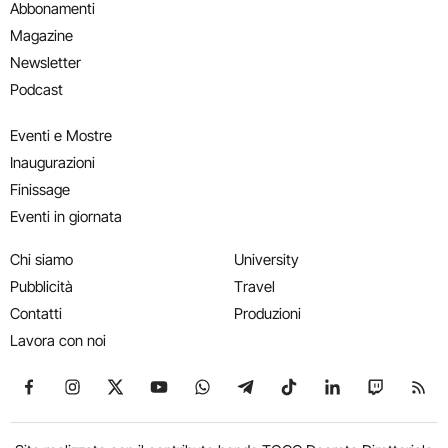
Abbonamenti
Magazine
Newsletter
Podcast
Eventi e Mostre
Inaugurazioni
Finissage
Eventi in giornata
Chi siamo
University
Pubblicità
Travel
Contatti
Produzioni
Lavora con noi
Seguici su Facebook
Seguici su Instagram
Seguici su X
Seguici su YouTube
Seguici su WhatsApp
Seguici su Telegram
Seguici su TikTok
Seguici su Link
Seguici su
Segui