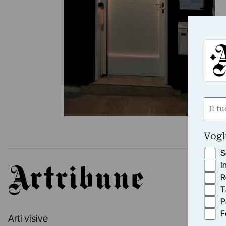
Nom
(Requ
First
Vogl
S
I
Artribune
R
T
P
F
Arti visive