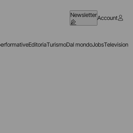
Newsletter
Account
performative
Editoria
Turismo
Dal mondo
Jobs
Television