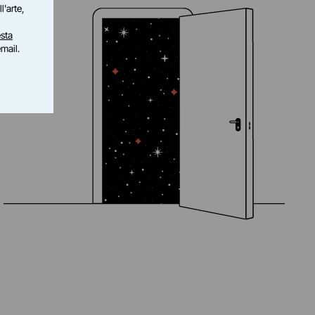
l'arte,
sta
email.