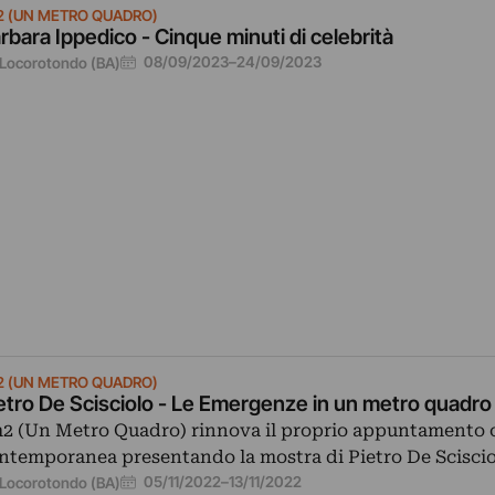
2 (UN METRO QUADRO)
rbara Ippedico - Cinque minuti di celebrità
08/09/2023
–
24/09/2023
Locorotondo (BA)
2 (UN METRO QUADRO)
etro De Scisciolo - Le Emergenze in un metro quadro 
2 (Un Metro Quadro) rinnova il proprio appuntamento c
ntemporanea presentando la mostra di Pietro De Sciscio
05/11/2022
–
13/11/2022
Locorotondo (BA)