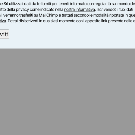
e Srl utilizza i dati da te forniti per tenerti informato con regolarità sul mondo del
petto della privacy come indicato nella
nostra informativa
. Iscrivendoti i tuoi dati
i verranno trasferiti su MailChimp e trattati secondo le modalità riportate in
que
tiva
. Potrai disiscriverti in qualsiasi momento con l'apposito link presente nelle 
viti