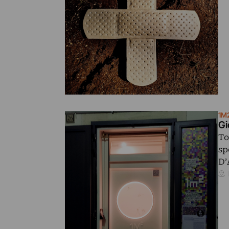
1M
Gi
To
sp
D’