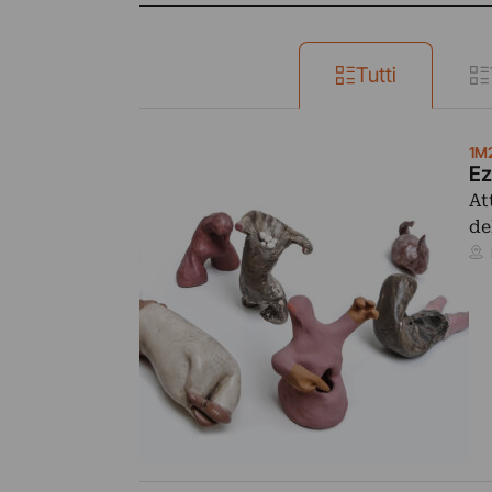
Tutti
1M
Ez
At
de