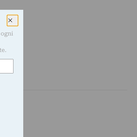
 ogni
e
te.