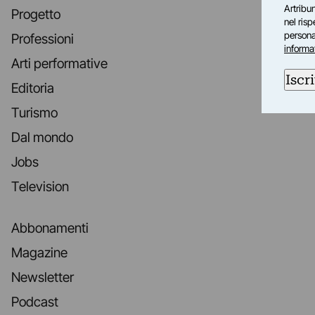
Artribun
Progetto
nel ris
personal
Professioni
informa
Arti performative
Iscri
Editoria
Turismo
Dal mondo
Jobs
Television
Abbonamenti
Magazine
Newsletter
Podcast