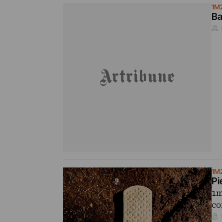
1M
Ba
1M
Pi
1m
co