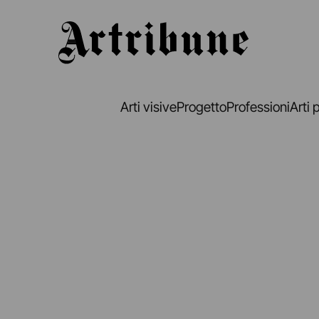
Artribune
Arti visive
Progetto
Professioni
Arti 