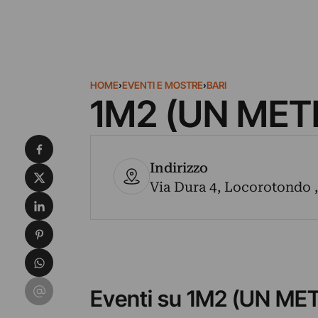
HOME
›
EVENTI E MOSTRE
›
BARI
1M2 (UN ME
Condividi su Facebook
Indirizzo
Condividi su X
Via Dura 4, Locorotondo , 
Condividi su LinkedIn
Condividi su Pinterest
Condividi su WhatsApp
Condividi su Email
Eventi su 1M2 (UN M