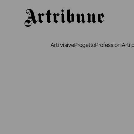
Artribune
Arti visive
Progetto
Professioni
Arti 