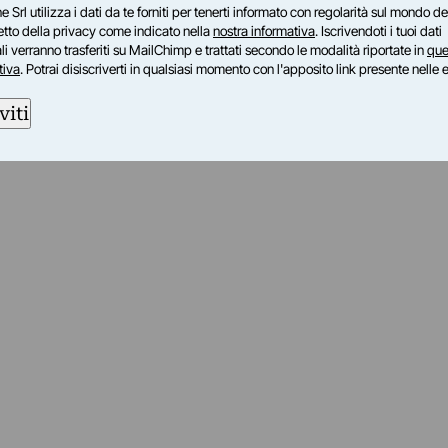
e Srl utilizza i dati da te forniti per tenerti informato con regolarità sul mondo del
petto della privacy come indicato nella
nostra informativa
. Iscrivendoti i tuoi dati
i verranno trasferiti su MailChimp e trattati secondo le modalità riportate in
que
tiva
. Potrai disiscriverti in qualsiasi momento con l'apposito link presente nelle 
viti