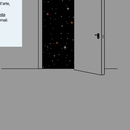
l'arte,
sta
email.