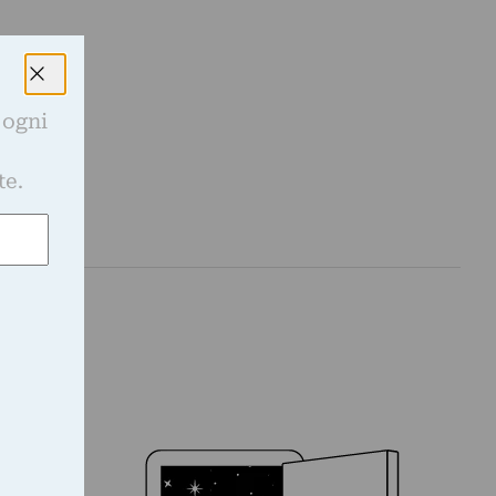
 ogni
e
te.