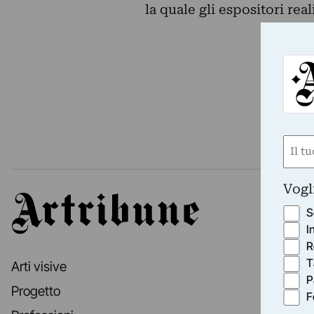
la quale gli espositori rea
Nom
(Requ
First
Vogl
Artribune
S
I
R
T
Arti visive
P
Progetto
F