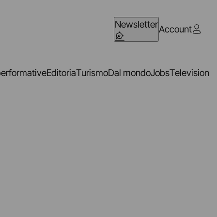
Newsletter
Account
performative
Editoria
Turismo
Dal mondo
Jobs
Television