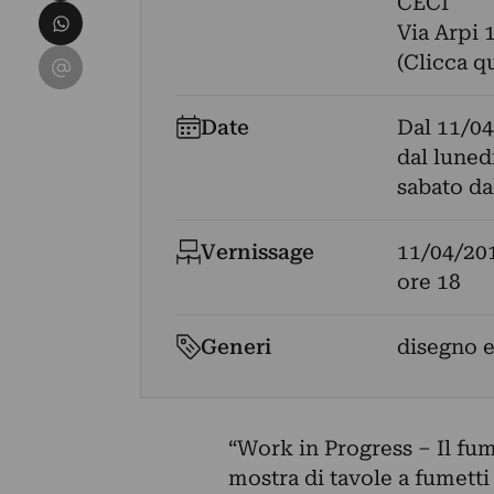
CECI
Condividi su WhatsApp
Via Arpi 1
Condividi su Email
(Clicca q
Date
Dal
11/04
dal lunedi
sabato dal
Vernissage
11/04/20
ore 18
Generi
disegno e
“Work in Progress – Il fume
mostra di tavole a fumetti 