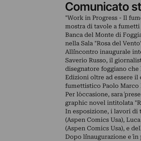
Comunicato s
"Work in Progress - Il fume
mostra di tavole a fumetti 
Banca del Monte di Foggia, 
nella Sala "Rosa del Vento"
All´incontro inaugurale in
Saverio Russo, il giornali
disegnatore foggiano che l
Edizioni oltre ad essere il
fumettistico Paolo Marco 
Per l´occasione, sara´ pres
graphic novel intitolata "R
In esposizione, i lavori d
(Aspen Comics Usa), Luca 
(Aspen Comics Usa), e del
Dopo l´inaugurazione e´ i