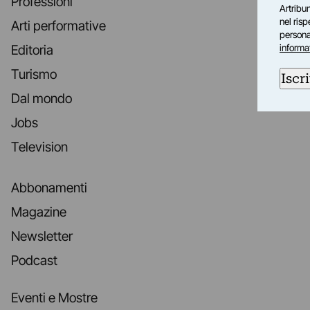
Professioni
Artribun
nel ris
Arti performative
personal
informa
Editoria
Turismo
Iscri
Dal mondo
Jobs
Television
Abbonamenti
Magazine
Newsletter
Podcast
Eventi e Mostre