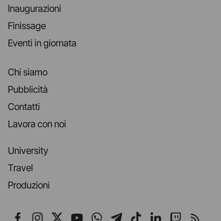
Inaugurazioni
Finissage
Eventi in giornata
Chi siamo
Pubblicità
Contatti
Lavora con noi
University
Travel
Produzioni
Seguici su Facebook
Seguici su Instagram
Seguici su X
Seguici su YouTube
Seguici su WhatsApp
Seguici su Telegr
Seguici su TikT
Seguici su L
Seguici 
Segui