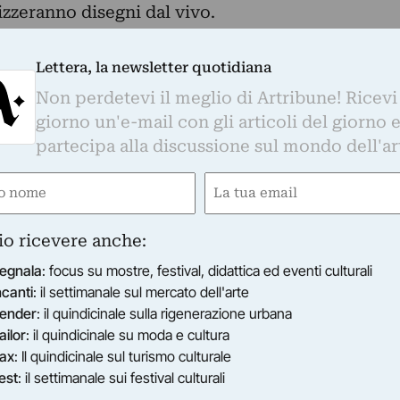
lizzeranno disegni dal vivo.
Lettera, la newsletter quotidiana
Non perdetevi il meglio di Artribune! Ricevi
giorno un'e-mail con gli articoli del giorno 
partecipa alla discussione sul mondo dell'ar
e
Email
ired)
(Required)
io ricevere anche:
egnala
: focus su mostre, festival, didattica ed eventi culturali
ncanti
: il settimanale sul mercato dell'arte
ender
: il quindicinale sulla rigenerazione urbana
ailor
: il quindicinale su moda e cultura
ax
: Il quindicinale sul turismo culturale
est
: il settimanale sui festival culturali