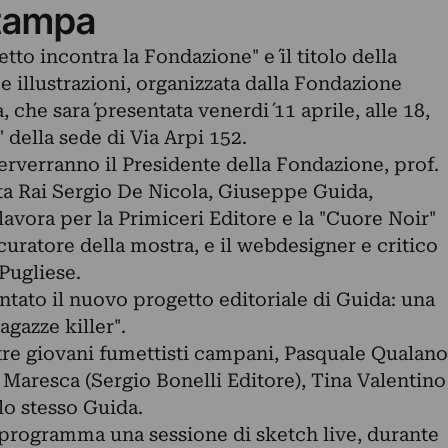
tampa
tto incontra la Fondazione" e´ il titolo della
e illustrazioni, organizzata dalla Fondazione
che sara´ presentata venerdi´ 11 aprile, alle 18,
 della sede di Via Arpi 152.
terverranno il Presidente della Fondazione, prof.
sta Rai Sergio De Nicola, Giuseppe Guida,
avora per la Primiceri Editore e la "Cuore Noir"
 curatore della mostra, e il webdesigner e critico
Pugliese.
entato il nuovo progetto editoriale di Guida: una
agazze killer".
i tre giovani fumettisti campani, Pasquale Qualano
Maresca (Sergio Bonelli Editore), Tina Valentino
lo stesso Guida.
n programma una sessione di sketch live, durante