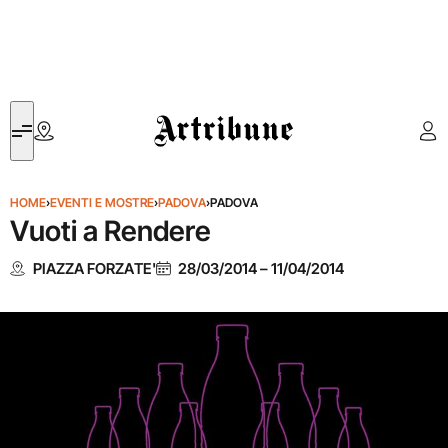
Artribune
HOME
›
EVENTI E MOSTRE
›
PADOVA
›
PADOVA
Vuoti a Rendere
PIAZZA FORZATE'
28/03/2014
–
11/04/2014