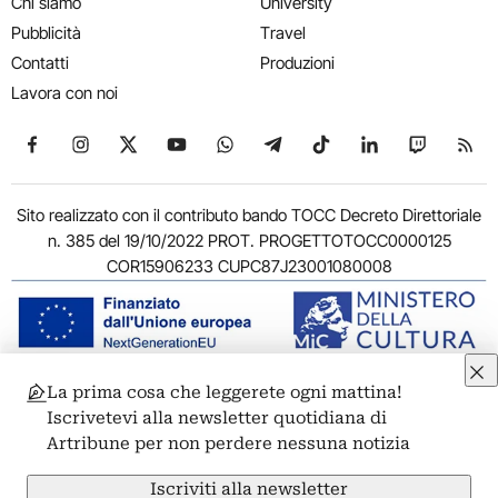
Chi siamo
University
Pubblicità
Travel
Contatti
Produzioni
Lavora con noi
Seguici su Facebook
Seguici su Instagram
Seguici su X
Seguici su YouTube
Seguici su WhatsApp
Seguici su Telegram
Seguici su TikTok
Seguici su Link
Seguici su
Segui
Sito realizzato con il contributo bando TOCC Decreto Direttoriale
n. 385 del 19/10/2022 PROT. PROGETTOTOCC0000125
COR15906233 CUPC87J23001080008
La prima cosa che leggerete ogni mattina!
© 2011-2026 ARTRIBUNE srl – Corso Vittorio Emanuele II, 287 –
Iscrivetevi alla newsletter quotidiana di
00186 Roma - P.I. 11381581005
Artribune per non perdere nessuna notizia
Privacy: Responsabile della protezione dei dati personali
ARTRIBUNE srl – Corso Vittorio Emanuele II, 287 – 00186 Roma
Iscriviti alla newsletter