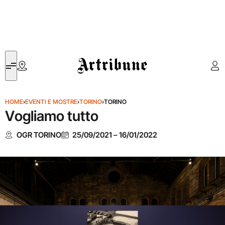
Artribune
HOME
›
EVENTI E MOSTRE
›
TORINO
›
TORINO
Vogliamo tutto
OGR TORINO
25/09/2021
–
16/01/2022