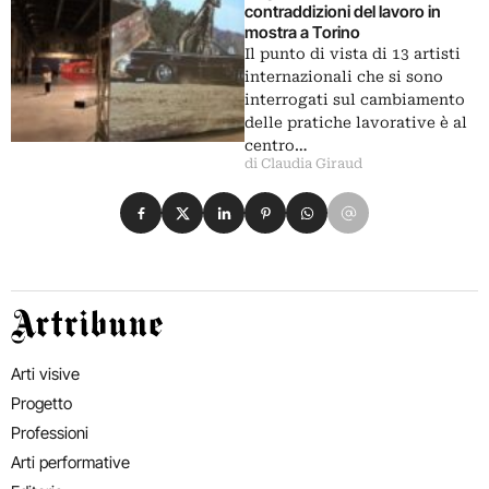
contraddizioni del lavoro in
mostra a Torino
Il punto di vista di 13 artisti
internazionali che si sono
interrogati sul cambiamento
delle pratiche lavorative è al
centro…
di Claudia Giraud
Condividi su Facebook
Condividi su X
Condividi su LinkedIn
Condividi su Pinterest
Condividi su WhatsApp
Condividi su Email
Artribune
Arti visive
Progetto
Professioni
Arti performative