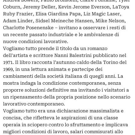
Andrea Bowers, Pablo Bronstein, Claire Fontaine, Tyler
Coburn, Jeremy Deller, Kevin Jerome Everson, LaToya
Ruby Frazier, Elisa Giardina Papa, Liz Magic Laser,
Adam Linder, Sidsel Meineche Hansen, Mike Nelson,
Charlotte Posenenske – invitano a osservare i resti di
un recente passato industriale e le ambivalenze di
nuove condizioni lavorative.
Vogliamo tutto prende il titolo da un romanzo
dell'artista e scrittore Nanni Balestrini pubblicato nel
1971. Il libro racconta l’autunno caldo della Torino del
1969, in una lettura animata e partecipe dei
cambiamenti della società italiana di quegli anni. La
mostra indaga la condizione contemporanea, senza
proporre soluzioni definitive ma invitando i visitatori a
un ripensamento della propria posizione nello scenario
lavorativo contemporaneo.
Vogliamo tutto era una dichiarazione massimalista e
concisa, che rifletteva le aspirazioni di una classe
operaia in sciopero contro lo sfruttamento e implicava
migliori condizioni di lavoro, salari commisurati allo