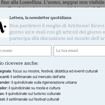
, fino alla Lomellina. L’uomo, seppur non visibile
e albe, dei suoi scorci savonesi (piazzetta della
ol quando s’imponeva nel porto antico di
Lettera, la newsletter quotidiana
anti nevicate, delle vicende legate allo Scaletto
Non perdetevi il meglio di Artribune! Ricevi
i, borgo savonese dove ha vissuto e lavorato. Ne
giorno un'e-mail con gli articoli del giorno 
d importante pittura savonese, con il suo segno e
partecipa alla discussione sul mondo dell'ar
e, le sue tele ci invitano a scoprire o riscoprire
nori, ma che narrano la vita di una Comunità,
e
Email
uce, dalla verità di un luogo. Il suo “narrare” è
gatorio)
(Obbligatorio)
 immagini”, sempre con toni pacati che
io ricevere anche:
rvatore verso l’incanto di un ricordo,
egnala
: focus su mostre, festival, didattica ed eventi culturali
del Pittore che riesce, continuamente, a rendere
ncanti
: il settimanale sul mercato dell'arte
racconto”. Si può parlare, forse, di una pittura
ender
: il quindicinale sulla rigenerazione urbana
he paradossalmente ci porta alla modernità del
ailor
: il quindicinale su moda e cultura
pero e lettura culturale, in un certo senso. Tela
ax
: Il quindicinale sul turismo culturale
tire una sorta di “anatomia della bellezza” cercata
est
: il settimanale sui festival culturali
lle Formaci, guardando quel mare ligure che era a