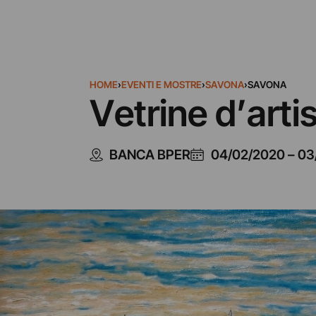
HOME
›
EVENTI E MOSTRE
›
SAVONA
›
SAVONA
Vetrine d’arti
BANCA BPER
04/02/2020
–
03