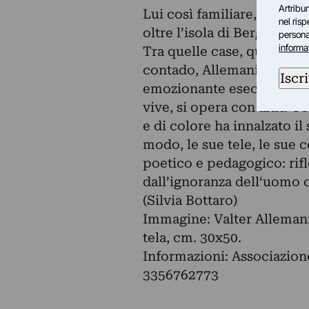
Artribun
Lui così familiare, quella 
nel ris
oltre l’isola di Bergeggi 
personal
informa
Tra quelle case, quei gozzi
contado, Allemani, opera 
Iscri
emozionante esecuzione cre
vive, si opera con altri. C
e di colore ha innalzato il
modo, le sue tele, le sue
poetico e pedagogico: rifl
dall’ignoranza dell‘uomo 
(Silvia Bottaro)
Immagine: Valter Allemani,
tela, cm. 30x50.
Informazioni: Associazione
3356762773