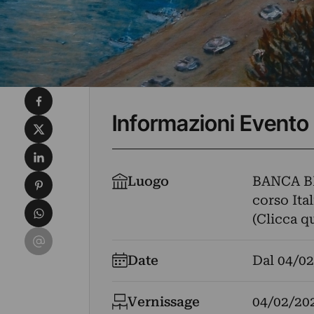
Condividi su Facebook
Informazioni Evento
Condividi su X
Condividi su LinkedIn
Condividi su Pinterest
Luogo
BANCA B
corso Ital
Condividi su WhatsApp
(Clicca q
Condividi su Email
Date
Dal
04/02
Vernissage
04/02/20