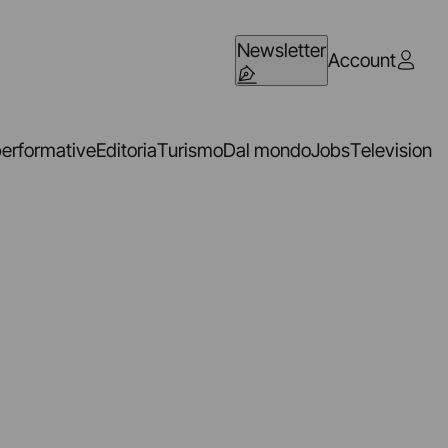
Newsletter
Account
performative
Editoria
Turismo
Dal mondo
Jobs
Television