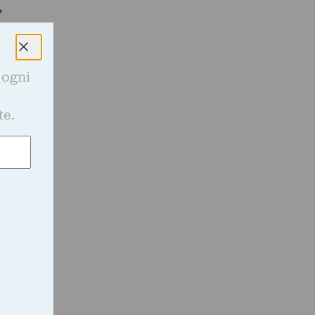
,
 ogni
l
e
te.