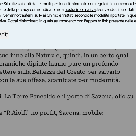
e Srl utilizza i dati da te forniti per tenerti informato con regolarità sul mondo del
costa verso ovest che sfugge, poi, allo sguardo
petto della privacy come indicato nella
nostra informativa
. Iscrivendoti i tuoi dati
verso nuovi orizzonti geografici nel Mediterraneo.
i verranno trasferiti su MailChimp e trattati secondo le modalità riportate in
que
tiva
. Potrai disiscriverti in qualsiasi momento con l'apposito link presente nelle 
, gli alberi, i campanili di tante chiese anche del
dopo opera, ha cercato sempre, con lucida ed
viti
ativa: la Bellezza del Creato dove si nasce, si
on forme, quindi, eleganti, piene di amore, di luc
 suo inno alla Natura e, quindi, in un certo qual
 ceramiche dipinte hanno pure un profondo
ettere sulla Bellezza del Creato per salvarlo
con le sue offese, scambiate per modernità.
 La Torre Pancaldo e il porto di Savona, olio su
 “R.Aiolfi” no profit, Savona; mobile: