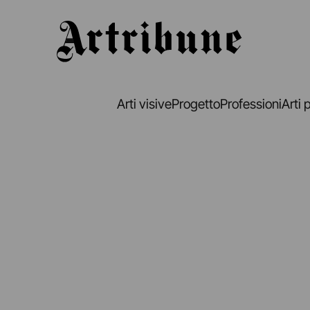
Artribune
Arti visive
Progetto
Professioni
Arti 