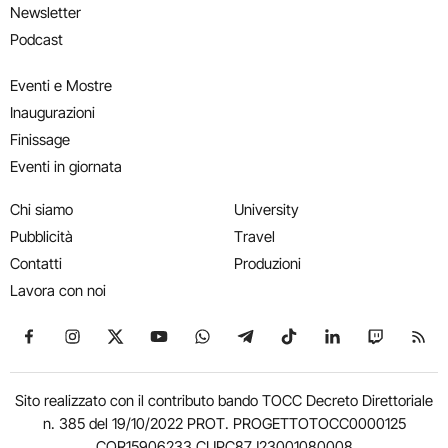
Newsletter
Podcast
Eventi e Mostre
Inaugurazioni
Finissage
Eventi in giornata
Chi siamo
University
Pubblicità
Travel
Contatti
Produzioni
Lavora con noi
Seguici su Facebook
Seguici su Instagram
Seguici su X
Seguici su YouTube
Seguici su WhatsApp
Seguici su Telegram
Seguici su TikTok
Seguici su Link
Seguici su
Segui
Sito realizzato con il contributo bando TOCC Decreto Direttoriale
n. 385 del 19/10/2022 PROT. PROGETTOTOCC0000125
COR15906233 CUPC87J23001080008