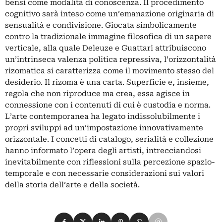
bensì come modalità di conoscenza. Il procedimento
cognitivo sarà inteso come un’emanazione originaria di
sensualità e condivisione. Giocata simbolicamente
contro la tradizionale immagine filosofica di un sapere
verticale, alla quale Deleuze e Guattari attribuiscono
un’intrinseca valenza politica repressiva, l’orizzontalità
rizomatica si caratterizza come il movimento stesso del
desiderio. Il rizoma è una carta. Superficie e, insieme,
regola che non riproduce ma crea, essa agisce in
connessione con i contenuti di cui è custodia e norma.
L’arte contemporanea ha legato indissolubilmente i
propri sviluppi ad un’impostazione innovativamente
orizzontale. I concetti di catalogo, serialità e collezione
hanno informato l’opera degli artisti, intrecciandosi
inevitabilmente con riflessioni sulla percezione spazio-
temporale e con necessarie considerazioni sui valori
della storia dell’arte e della società.
Condividi su Facebook
Condividi su X
Condividi su LinkedIn
Condividi su Pinterest
Condividi su WhatsApp
Condividi su Email