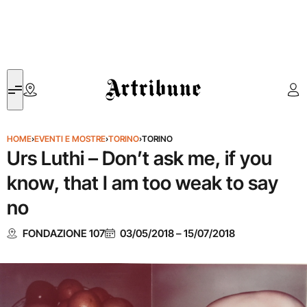
Artribune
HOME
›
EVENTI E MOSTRE
›
TORINO
›
TORINO
Urs Luthi – Don’t ask me, if you
know, that I am too weak to say
no
FONDAZIONE 107
03/05/2018
–
15/07/2018