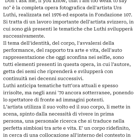
"Don't ask me, if you know, that I am too weak to say
no" è la completa opera fotografica dell'artista Urs
Luthi, realizzata nel 1976 ed esposta in Fondazione 107.
Si tratta di un lavoro importante dell'artista svizzero, in
cui sono già presenti le tematiche che Luthi svilupperà
successivamente.
Il tema dell'identità, del corpo, l'avvalersi della
performance, del rapporto tra arte e vita, dell'auto
rappresentazione che oggi sconfina nei selfie, sono
tutti elementi presenti in questa opera, in cui l’autore,
getta dei semi che riprenderà e svilupperà con
continuità nei decenni successivi.
Luthi anticipa tematiche tutt’ora attuali e spesso
irrisolte, ma negli anni '70 ancora sotterranee, ponendo
lo spettatore di fronte ad immagini potenti.
L’artista utilizza il suo volto ed il suo corpo, li mette in
scena, spinto dalla necessità di vivere in prima
persona, una personale ricerca che si traduce nella
perfetta simbiosi tra arte e vita. E’ un corpo ridefinito,
in cerca di una collocazione all'interno del contesto in