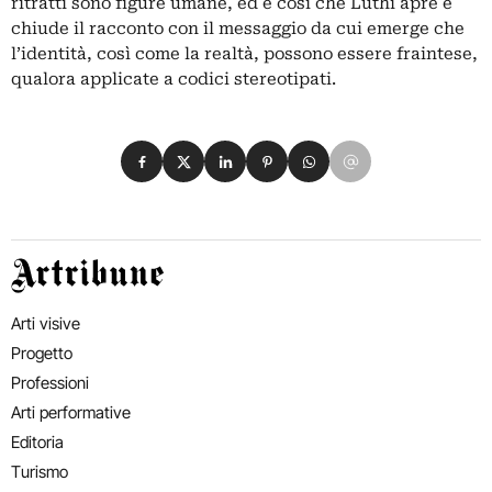
ritratti sono figure umane, ed è così che Luthi apre e
chiude il racconto con il messaggio da cui emerge che
l’identità, così come la realtà, possono essere fraintese,
qualora applicate a codici stereotipati.
Condividi su Facebook
Condividi su X
Condividi su LinkedIn
Condividi su Pinterest
Condividi su WhatsApp
Condividi su Email
Artribune
Arti visive
Progetto
Professioni
Arti performative
Editoria
Turismo