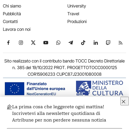
Chi siamo
University
Pubblicità
Travel
Contatti
Produzioni
Lavora con noi
Seguici su Facebook
Seguici su Instagram
Seguici su X
Seguici su YouTube
Seguici su WhatsApp
Seguici su Telegram
Seguici su TikTok
Seguici su Link
Seguici su
Segui
Sito realizzato con il contributo bando TOCC Decreto Direttoriale
n. 385 del 19/10/2022 PROT. PROGETTOTOCC0000125
COR15906233 CUPC87J23001080008
La prima cosa che leggerete ogni mattina!
© 2011-2026 ARTRIBUNE srl – Corso Vittorio Emanuele II, 287 –
Iscrivetevi alla newsletter quotidiana di
00186 Roma - P.I. 11381581005
Artribune per non perdere nessuna notizia
Privacy: Responsabile della protezione dei dati personali
ARTRIBUNE srl – Corso Vittorio Emanuele II, 287 – 00186 Roma