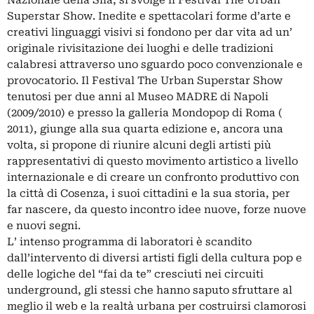
Nazionale della Sila, si svolge il Festival The Urban
Superstar Show. Inedite e spettacolari forme d’arte e
creativi linguaggi visivi si fondono per dar vita ad un’
originale rivisitazione dei luoghi e delle tradizioni
calabresi attraverso uno sguardo poco convenzionale e
provocatorio. Il Festival The Urban Superstar Show
tenutosi per due anni al Museo MADRE di Napoli
(2009/2010) e presso la galleria Mondopop di Roma (
2011), giunge alla sua quarta edizione e, ancora una
volta, si propone di riunire alcuni degli artisti più
rappresentativi di questo movimento artistico a livello
internazionale e di creare un confronto produttivo con
la città di Cosenza, i suoi cittadini e la sua storia, per
far nascere, da questo incontro idee nuove, forze nuove
e nuovi segni.
L’ intenso programma di laboratori è scandito
dall’intervento di diversi artisti figli della cultura pop e
delle logiche del “fai da te” cresciuti nei circuiti
underground, gli stessi che hanno saputo sfruttare al
meglio il web e la realtà urbana per costruirsi clamorosi