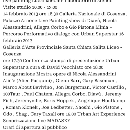
live painting Lucamaleonte Laboratorio di stencil
Visite studio 10.00 - 13.00
14 febbraio 2013 ore 18.30 Galleria Nazionale di Cosenza,
Palazzo Arnone Live Painting show di Diavù, Nicola
Alessandrini, Allegra Corbo e Gio Pistone Minia –
Percorso Performativo dialogo con Urban Superstar 16
febbraio 2013
Galleria d’Arte Provinciale Santa Chiara Salita Liceo -
Cosenza
ore 17.30 Conferenza stampa di presentazione Urban
Superstar a cura di David Vecchiato ore 18.00
Inaugurazione Mostra opere di Nicola Alessandrini
Alic’è (Alice Pasquini) , Glenn Barr, Gary Baseman ,
Marco About Bevivino , Jon Burgerman, Victor Castillo ,
100Taur , Paul Chatem, Allegra Corbo, Diavù , Jeremy
Fish, Jeremyville, Boris Hoppek , Angelique Houtkamp
, Roman Klonek , Joe Ledbetter, Naoshi , Gio Pistone ,
Odo , Shag , Gary Taxali ore 19.00 Urban Art Experience
Sonorizzazione live MADASKY
Orari di apertura al pubblico