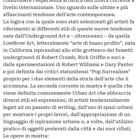
condividere l’esperienza artistica dell’intera corrente a
livello internazionale. Uno sguardo sulle ultime e più
affascinanti tendenze dell’arte contemporanea.
La logica con la quale sono stati selezionati gli artisti fa
riferimento ai differenti stili di queste nuove tendenze
nate dall’Underground Art e - oltreoceano – da quella
LowBrow Art, letteralmente “arte di basso profilo”, nata
in California ispirandosi allo stile grottesco dei fumetti
underground di Robert Crumb, Rick Griffin e soci e
dalle sperimentazioni di Robert Williams e Gary Panter
e poi definita dai critici statunitensi “Pop Surrealism”
proprio per i due elementi della storia dell’arte che li
accomuna. La seconda corrente in mostra è quella che
viene definita comunemente Urban Art che abbraccia
diversi stili ed espressioni, di artisti tendenzialmente
legati ad un passato di writing, dall’uso di spazi urbani
per mostrare i propri lavori, dall’appropriazione di un
linguaggio di ispirazione urbana o, a volte, dall’utilizzo
pratico di oggetti prelevati dalla città e dai suoi rifiuti.
Le opere in mostra: