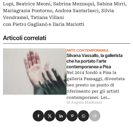
Lupi, Beatrice Meoni, Sabrina Mezzaqui, Sabina Mirri,
Mariagrazia Pontorno, Andrea Santarlasci, Silvia
Vendramel, Tatiana Villani
con Pietro Gaglianò e Ilaria Mariotti
Articoli correlati
ARTE CONTEMPORANEA
Silvana Vassallo, la gallerista
che ha portato l’arte
contemporanea a Pisa
Nel 2014 fondò a Pisa la
galleria Passaggi, diventata
ben presto un punto di
riferimento per gli artisti
contemporanei. Lei…
di Angela Madesani
Condividi su Facebook
Condividi su X
Condividi su LinkedIn
Condividi su Pinterest
Condividi su WhatsApp
Condividi su Email