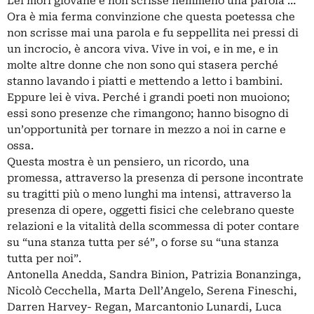
Lei morì giovane e non scrisse nemmeno una parola …
Ora è mia ferma convinzione che questa poetessa che
non scrisse mai una parola e fu seppellita nei pressi di
un incrocio, è ancora viva. Vive in voi, e in me, e in
molte altre donne che non sono qui stasera perché
stanno lavando i piatti e mettendo a letto i bambini.
Eppure lei è viva. Perché i grandi poeti non muoiono;
essi sono presenze che rimangono; hanno bisogno di
un’opportunità per tornare in mezzo a noi in carne e
ossa.
Questa mostra è un pensiero, un ricordo, una
promessa, attraverso la presenza di persone incontrate
su tragitti più o meno lunghi ma intensi, attraverso la
presenza di opere, oggetti fisici che celebrano queste
relazioni e la vitalità della scommessa di poter contare
su “una stanza tutta per sé”, o forse su “una stanza
tutta per noi”.
Antonella Anedda, Sandra Binion, Patrizia Bonanzinga,
Nicolò Cecchella, Marta Dell’Angelo, Serena Fineschi,
Darren Harvey- Regan, Marcantonio Lunardi, Luca