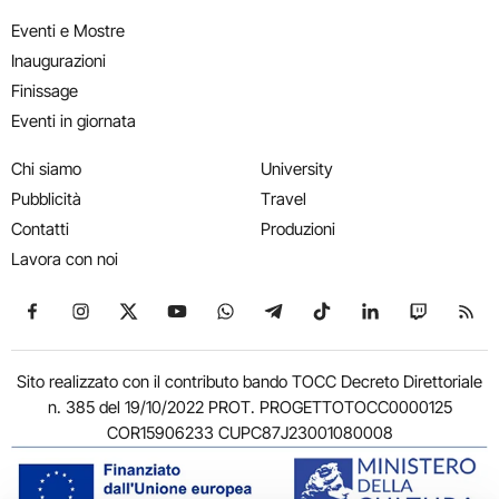
Eventi e Mostre
Inaugurazioni
Finissage
Eventi in giornata
Chi siamo
University
Pubblicità
Travel
Contatti
Produzioni
Lavora con noi
Seguici su Facebook
Seguici su Instagram
Seguici su X
Seguici su YouTube
Seguici su WhatsApp
Seguici su Telegram
Seguici su TikTok
Seguici su Link
Seguici su
Segui
Sito realizzato con il contributo bando TOCC Decreto Direttoriale
n. 385 del 19/10/2022 PROT. PROGETTOTOCC0000125
COR15906233 CUPC87J23001080008