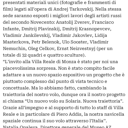
presentati materiali unici (fotografie e frammenti di
film) legati all’opera di Andrej Tarkovskij. Nella stessa
sede saranno esposti i migliori lavori degli artisti russi
del secondo Novecento: Anatolij Zverev, Francisco
Infante, Dmitrij Plavinskij, Dmitrij Krasnopevcev,
Vladimir Jankilevskij, Vladimir Jakovlev, Lidija
Masterkova, Petr Belenok, Ulo Sooster, Vladimir
Nemuchin, Oleg Celkov, Ernst Neizvestnyj (per un
totale di 32 quadri e quattro sculture).
“L’invito alla Villa Reale di Monza è stato per noi una
piacevolissima sorpresa. Non è stato compito facile
adattare a un nuovo spazio espositivo un progetto che è
piuttosto complesso dal punto di vista tecnico e
concettuale. Ma lo abbiamo fatto, cambiando la
traiettoria del nostro volo, dunque ora il nostro progetto
si chiama “Un nuovo volo su Solaris. Nuova traiettoria”.
Grazie all’impegno e al supporto di tutto lo staff di Villa
Reale e in particolare di Piero Addis, la nostra navicella
spaziale continua il suo volo attraverso l’Italia’’.
Natalia Opaleva, Direttore generale del Museo AZ