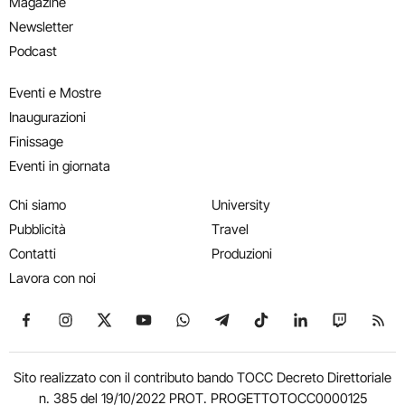
Magazine
Newsletter
Podcast
Eventi e Mostre
Inaugurazioni
Finissage
Eventi in giornata
Chi siamo
University
Pubblicità
Travel
Contatti
Produzioni
Lavora con noi
Seguici su Facebook
Seguici su Instagram
Seguici su X
Seguici su YouTube
Seguici su WhatsApp
Seguici su Telegram
Seguici su TikTok
Seguici su Link
Seguici su
Segui
Sito realizzato con il contributo bando TOCC Decreto Direttoriale
n. 385 del 19/10/2022 PROT. PROGETTOTOCC0000125