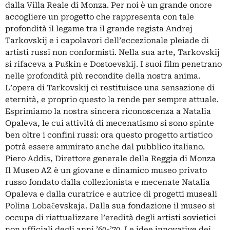
dalla Villa Reale di Monza. Per noi è un grande onore
accogliere un progetto che rappresenta con tale
profondità il legame tra il grande regista Andrej
Tarkovskij e i capolavori dell’eccezionale pleiade di
artisti russi non conformisti. Nella sua arte, Tarkovskij
si rifaceva a Puškin e Dostoevskij. I suoi film penetrano
nelle profondità più recondite della nostra anima.
L’opera di Tarkovskij ci restituisce una sensazione di
eternità, e proprio questo la rende per sempre attuale.
Esprimiamo la nostra sincera riconoscenza a Natalia
Opaleva, le cui attività di mecenatismo si sono spinte
ben oltre i confini russi: ora questo progetto artistico
potrà essere ammirato anche dal pubblico italiano.
Piero Addis, Direttore generale della Reggia di Monza
Il Museo AZ è un giovane e dinamico museo privato
russo fondato dalla collezionista e mecenate Natalia
Opaleva e dalla curatrice e autrice di progetti museali
Polina Lobačevskaja. Dalla sua fondazione il museo si
occupa di riattualizzare l’eredità degli artisti sovietici
non ufficiali degli anni ’60-’70. Le idee innovative dei