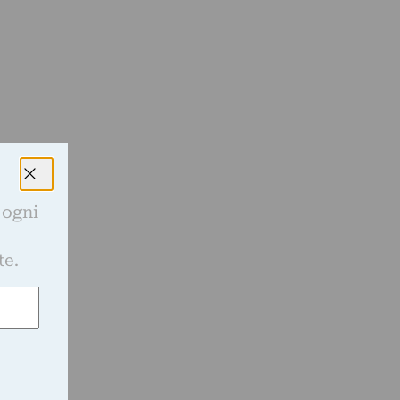
 ogni
e
te.