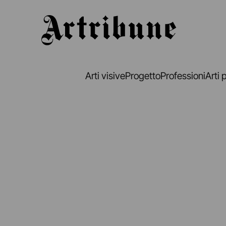
Artribune
Arti visive
Progetto
Professioni
Arti 