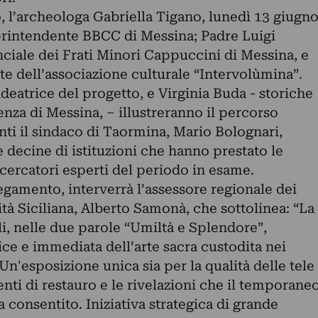
o, l’archeologa Gabriella Tigano, lunedì 13 giugn
printendente BBCC di Messina; Padre Luigi
ciale dei Frati Minori Cappuccini di Messina, e
e dell’associazione culturale “Intervolùmina”.
deatrice del progetto, e Virginia Buda - storiche
enza di Messina, – illustreranno il percorso
ti il sindaco di Taormina, Mario Bolognari,
e decine di istituzioni che hanno prestato le
ricercatori esperti del periodo in esame.
gamento, interverrà l’assessore regionale dei
ità Siciliana, Alberto Samonà, che sottolinea: “La
i, nelle due parole “Umiltà e Splendore”,
ce e immediata dell’arte sacra custodita nei
n'esposizione unica sia per la qualità delle tele
enti di restauro e le rivelazioni che il temporane
ha consentito. Iniziativa strategica di grande