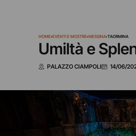
HOME
›
EVENTI E MOSTRE
›
MESSINA
›
TAORMINA
Umiltà e Sple
PALAZZO CIAMPOLI
14/06/20