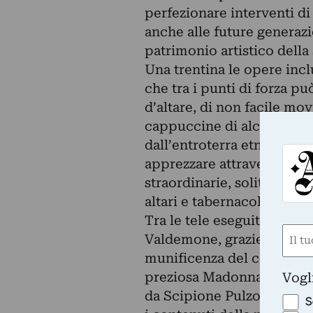
perfezionare interventi d
anche alle future generazi
patrimonio artistico della S
Una trentina le opere inc
che tra i punti di forza p
d’altare, di non facile m
cappuccine di alcuni centri
dall’entroterra etneo. Per 
apprezzare attraverso un 
straordinarie, solitamente v
altari e tabernacoli ligne
Tra le tele eseguite da art
Nom
Valdemone, grazie alla med
(Obbli
munificenza del ceto arist
Nome
preziosa Madonna degli An
Vogl
da Scipione Pulzone nel 15
S