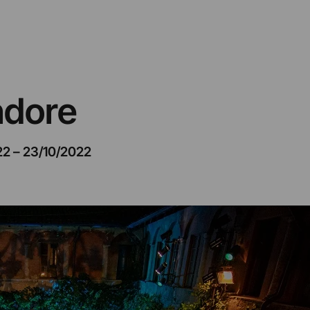
ndore
22
–
23/10/2022