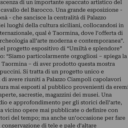
scenza di un importante spaccato artistico del
cavallo del Barocco. Una grande esposizione -
à - che sancisce la centralità di Palazzo
i luoghi della cultura siciliani, collocandosi in
ternazionale, qual è Taormina, dove l’offerta di
’archeologia all’arte moderna e contemporanea”.
el progetto espositivo di “Umiltà e splendore”
o: “Siamo particolarmente orgogliosi – spiega la
s Taormina – di aver prodotto questa mostra
puccini. Si tratta di un progetto unico e
à di avere riuniti a Palazzo Ciampoli capolavori
tura mai esposti al pubblico provenienti da erem
aperte, sacrestie, magazzini dei musei. Una
io e approfondimento per gli storici dell’arte,
 vicino opere mai pubblicate o definire con
autori del tempo; ma anche un’occasione per fare
 conservazione di tele e pale d’altare