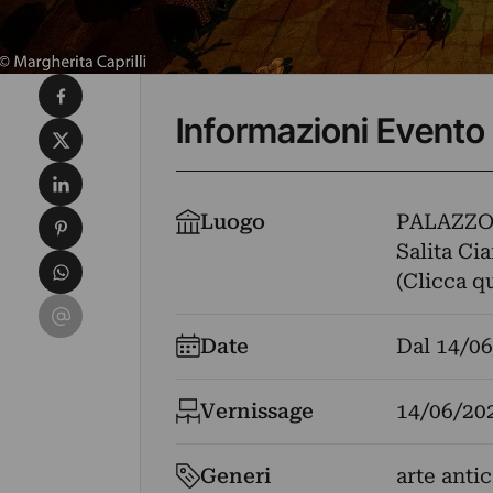
Condividi su Facebook
Informazioni Evento
Condividi su X
Condividi su LinkedIn
Condividi su Pinterest
Luogo
PALAZZO
Salita Ci
Condividi su WhatsApp
(Clicca q
Condividi su Email
Date
Dal
14/06
Vernissage
14/06/20
Generi
arte antic