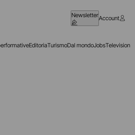
Newsletter
Account
performative
Editoria
Turismo
Dal mondo
Jobs
Television