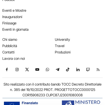
Eventi e Mostre
Inaugurazioni
Finissage
Eventi in giornata
Chi siamo
University
Pubblicità
Travel
Contatti
Produzioni
Lavora con noi
Seguici su Facebook
Seguici su Instagram
Seguici su X
Seguici su YouTube
Seguici su WhatsApp
Seguici su Telegram
Seguici su TikTok
Seguici su Link
Seguici su
Segui
Sito realizzato con il contributo bando TOCC Decreto Direttoriale
n. 385 del 19/10/2022 PROT. PROGETTOTOCC0000125
COR15906233 CUPC87J23001080008