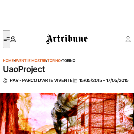
Artribune
HOME
›
EVENTI E MOSTRE
›
TORINO
›
TORINO
UaoProject
PAV - PARCO D'ARTE VIVENTE
15/05/2015
–
17/05/2015