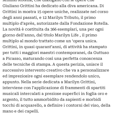
Mimmo Rotella, che dialogano con le opere che
Giuliano Grittini ha dedicato alla diva americana. Di
Grittini in mostra 15 opere uniche, realizzate nel corso
degli anni passati, e 12 Marilyn Tributo, il primo
multiplo d’après, autorizzate dalla Fondazione Rotella.
La novità è costituita da 366 esemplari, una per ogni
giorno dell’anno, dal titolo Marilyn Life , il primo
multiplo al mondo trattato come un ‘opera unica.
Grittini, in quasi quarant’anni, di attività ha stampato
per tutti i maggiori maestri contemporanei, da Guttuso
a Picasso, maturando così una perfetta conoscenza
delle tecniche di stampa. A questa perizia, unisce il
successivo intervento creativo che va a personalizzare
ed impreziosire ogni esemplare rendendolo unico,
appunto. Nella serie dedicata a Marilyn Grittini,
interviene con l’applicazione di frammenti di spartiti
musicali intercalati a preziose superfici in foglia oro e
argento, il tutto ammorbidito da sapienti e morbidi
tocchi di acquarello, a definire i contorni del viso, della
mano e dei capelli.