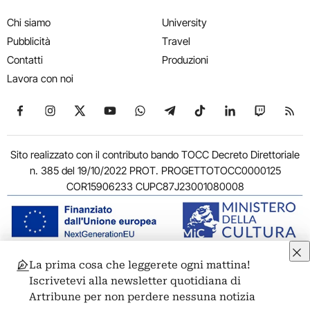
Chi siamo
University
Pubblicità
Travel
Contatti
Produzioni
Lavora con noi
Seguici su Facebook
Seguici su Instagram
Seguici su X
Seguici su YouTube
Seguici su WhatsApp
Seguici su Telegram
Seguici su TikTok
Seguici su Link
Seguici su
Segui
Sito realizzato con il contributo bando TOCC Decreto Direttoriale
n. 385 del 19/10/2022 PROT. PROGETTOTOCC0000125
COR15906233 CUPC87J23001080008
La prima cosa che leggerete ogni mattina!
© 2011-2026 ARTRIBUNE srl – Corso Vittorio Emanuele II, 287 –
Iscrivetevi alla newsletter quotidiana di
00186 Roma - P.I. 11381581005
Artribune per non perdere nessuna notizia
Privacy: Responsabile della protezione dei dati personali