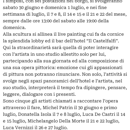
I simposi, con sei postazioni nel borgo, si svolgeranno
sabato 30 giugno e domenica 1 luglio, e nei fine
settimana di luglio, il 7 e 8, il 14 e 15 e il 21 e 22 del mese,
sempre dalle ore 13:00 del sabato alle 19:00 della
domenica.
Alla scultura si allinea il live painting cui fa da cornice
la splendida lobby ed il bar dell’hotel “Il Castelfalfi”.
Qui la straordinarietà sarà quella di poter interagire
con l’artista in uno studio allestito solo per lui,
partecipando alla sua giornata ed alla composizione di
una sua opera pittorica: emozione cui gli appassionati
di pittura non potranno rinunciare. Non solo, l’attività si
svolge negli spazi panoramici dell’hotel e l’artista, nel
suo studio, interpreterà il tempo fra dipingere, pensare,
leggere, dialogare con i presenti.
Sono cinque gli artisti chiamati a raccontare l’opera
attraverso il fare, Michel Patrin il 30 giugno e primo
luglio, Donatella Isola il 7 e 8 luglio, Luca De Castri il 14
e 15 luglio, Michelangelo Della Morte il 21 e 22 luglio,
Luca Vernizzi il 26 e 27 luglio.