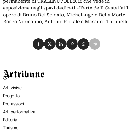
permanente di TRALENUVOLE2018 che vede in
esposizione negli spazi dedicati all’arte de Il Castelfalfi
opere di Bruno Del Soldato, Michelangelo Della Morte,
Rocco Normanno, Antonio Portale e Massimo Turlinelli.
Condividi su Facebook
Condividi su X
Condividi su LinkedIn
Condividi su Pinterest
Condividi su WhatsApp
Condividi su Email
Artribune
Arti visive
Progetto
Professioni
Arti performative
Editoria
Turismo